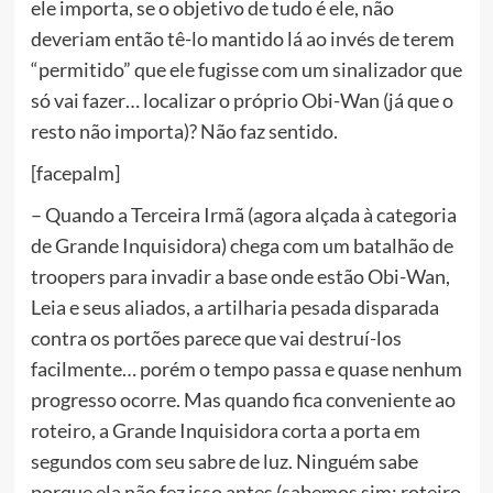
ele importa, se o objetivo de tudo é ele, não
deveriam então tê-lo mantido lá ao invés de terem
“permitido” que ele fugisse com um sinalizador que
só vai fazer… localizar o próprio Obi-Wan (já que o
resto não importa)? Não faz sentido.
[facepalm]
– Quando a Terceira Irmã (agora alçada à categoria
de Grande Inquisidora) chega com um batalhão de
troopers para invadir a base onde estão Obi-Wan,
Leia e seus aliados, a artilharia pesada disparada
contra os portões parece que vai destruí-los
facilmente… porém o tempo passa e quase nenhum
progresso ocorre. Mas quando fica conveniente ao
roteiro, a Grande Inquisidora corta a porta em
segundos com seu sabre de luz. Ninguém sabe
porque ela não fez isso antes (sabemos sim: roteiro