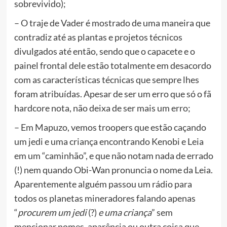
sobrevivido);
– O traje de Vader é mostrado de uma maneira que
contradiz até as plantas e projetos técnicos
divulgados até então, sendo que o capacete e o
painel frontal dele estão totalmente em desacordo
com as características técnicas que sempre lhes
foram atribuídas. Apesar de ser um erro que só o fã
hardcore nota, não deixa de ser mais um erro;
– Em Mapuzo, vemos troopers que estão caçando
um jedi e uma criança encontrando Kenobi e Leia
em um “caminhão”, e que não notam nada de errado
(!) nem quando Obi-Wan pronuncia o nome da Leia.
Aparentemente alguém passou um rádio para
todos os planetas mineradores falando apenas
“
procurem um jedi
(?)
e uma criança
” sem
mencionar nomes, aparência ou outra coisa que