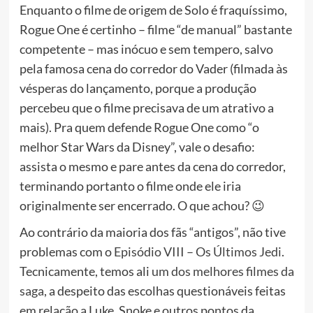
Enquanto o filme de origem de Solo é fraquíssimo,
Rogue One é certinho – filme “de manual” bastante
competente – mas inócuo e sem tempero, salvo
pela famosa cena do corredor do Vader (filmada às
vésperas do lançamento, porque a produção
percebeu que o filme precisava de um atrativo a
mais). Pra quem defende Rogue One como “o
melhor Star Wars da Disney”, vale o desafio:
assista o mesmo e pare antes da cena do corredor,
terminando portanto o filme onde ele iria
originalmente ser encerrado. O que achou? 😉
Ao contrário da maioria dos fãs “antigos”, não tive
problemas com o
Episódio VIII – Os Últimos Jedi
.
Tecnicamente, temos ali
um dos melhores filmes da
saga
, a despeito das escolhas questionáveis feitas
em relação a Luke, Snoke e outros pontos da