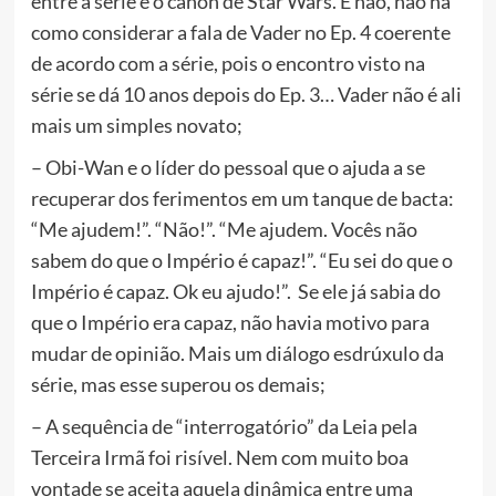
entre a série e o canon de Star Wars. E não, não há
como considerar a fala de Vader no Ep. 4 coerente
de acordo com a série, pois o encontro visto na
série se dá 10 anos depois do Ep. 3… Vader não é ali
mais um simples novato;
– Obi-Wan e o líder do pessoal que o ajuda a se
recuperar dos ferimentos em um tanque de bacta:
“Me ajudem!”. “Não!”. “Me ajudem. Vocês não
sabem do que o Império é capaz!”. “Eu sei do que o
Império é capaz. Ok eu ajudo!”. Se ele já sabia do
que o Império era capaz, não havia motivo para
mudar de opinião. Mais um diálogo esdrúxulo da
série, mas esse superou os demais;
– A sequência de “interrogatório” da Leia pela
Terceira Irmã foi risível. Nem com muito boa
vontade se aceita aquela dinâmica entre uma