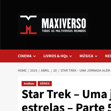
CINEMA
LIVROS & HQs
MÚSICA
NE
HOME
2019
ABRIL
20
STAR TREK – UMA JORNADA ALÉM 
Análises
SÉRIES
Star Trek – Uma
estrelas – Parte 