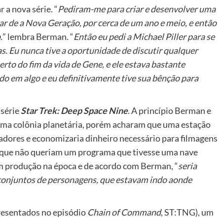
a nova série. “
Pediram-me para criar e desenvolver uma
 de a Nova Geração, por cerca de um ano e meio, e então
.
” lembra Berman. “
Então eu pedi a Michael Piller para se
s. Eu nunca tive a oportunidade de discutir qualquer
rto do fim da vida de Gene, e ele estava bastante
o em algo e eu definitivamente tive sua bênção para
 série
Star Trek: Deep Space Nine
. A princípio Berman e
m uma colônia planetária, porém acharam que uma estação
tadores e economizaria dinheiro necessário para filmagens
a que não queriam um programa que tivesse uma nave
m produção na época e de acordo com Berman, “
seria
s conjuntos de personagens, que estavam indo aonde
presentados no episódio
Chain of Command
, ST:TNG), um