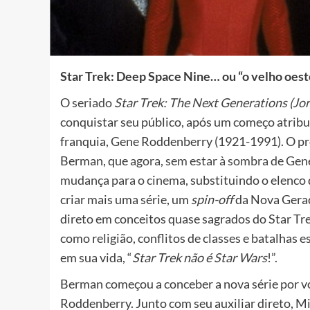
Star Trek: Deep Space Nine… ou “o velho oest
O
seriado
Star Trek: The Next Generations (Jo
conquistar seu público, após um começo atribu
franquia, Gene Roddenberry (1921-1991). O prod
Berman, que
agora, sem estar à sombra de Gene
mudança para o cinema
, substituindo o elenc
criar mais uma série, um
spin-off
da Nova Geraç
direto em conceitos quase sagrados do Star Tr
como religião, conflitos de classes e batalhas
em sua vida, “
Star Trek não é
Star Wars
!”.
Berman começou a conceber a nova série por vo
Roddenberry. Junto com seu auxiliar direto, Mi