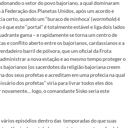
andonando o setor do povo bajoriano, a qual dominaram
a à Federação dos Planetas Unidos, após um acordo e
ia certo, quando um “buraco de minhoca’ (
wormhole
) é
é que este “portal” é totalmente estável e liga dois lados
 quadrante gama – e rapidamente se torna um centro de
as e conflito aberto entre os bajorianos, cardassianos e a
verdadeiro barril de pólvora, que um oficial da Frota
 administrar a nova estação e ao mesmo tempo proteger o
 bajorianos (os sacerdotes da religião bajoriana creem
a dos seus profetas e acreditam em uma profecia na qual
sário dos profetas” viria para livrar todos eles dos
or novamente… logo, o comandante Sisko seria este
 vários episódios dentro das temporadas do que suas