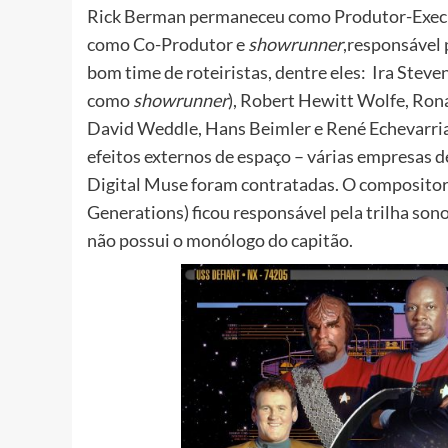
Rick Berman permaneceu como Produtor-Execut
como Co-Produtor e
showrunner
,responsável
bom time de roteiristas, dentre eles: Ira Steve
como
showrunner
), Robert Hewitt Wolfe, Ron
David Weddle, Hans Beimler e René Echevarria. 
efeitos externos de espaço – várias empresas d
Digital Muse foram contratadas. O compositor
Generations) ficou responsável pela trilha sono
não possui o monólogo do capitão.