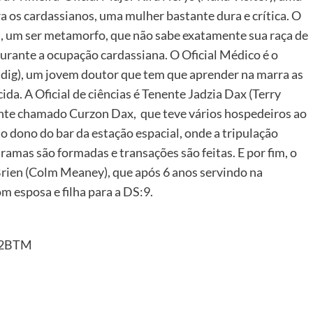
a os cardassianos, uma mulher bastante dura e crítica. O
), um ser metamorfo, que não sabe exatamente sua raça de
rante a ocupação cardassiana. O Oficial Médico é o
iddig), um jovem doutor que tem que aprender na marra as
da. A Oficial de ciências é Tenente Jadzia Dax (Terry
onte chamado Curzon Dax, que teve vários hospedeiros ao
 dono do bar da estação espacial, onde a tripulação
ramas são formadas e transações são feitas. E por fim, o
Brien (Colm Meaney), que após 6 anos servindo na
m esposa e filha para a DS:9.
t2BTM