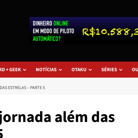
RD + GEEK
NOTÍCIAS
OTAKU
SÉRIES
O
DAS ESTRELAS – PARTE 5
 jornada além das
5