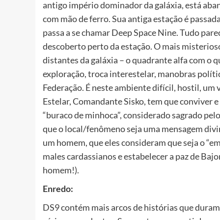
antigo império dominador da galáxia, está ab
com mão de ferro. Sua antiga estação é passad
passa a se chamar Deep Space Nine. Tudo parec
descoberto perto da estação. O mais misterioso 
distantes da galáxia – o quadrante alfa com o
exploração, troca interestelar, manobras polític
Federação. É neste ambiente difícil, hostil, um 
Estelar, Comandante Sisko, tem que conviver e
“buraco de minhoca”, considerado sagrado pelos
que o local/fenômeno seja uma mensagem divin
um homem, que eles consideram que seja o “emis
males cardassianos e estabelecer a paz de Baj
homem!).
Enredo:
DS9 contém mais arcos de histórias que duram