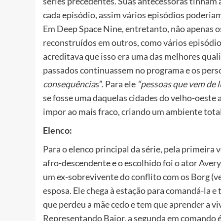
séries precedentes. Suas antecessoras tinham 
cada episódio, assim vários episódios poderiam
Em Deep Space Nine, entretanto, não apenas os
reconstruídos em outros, como vários episód
acreditava que isso era uma das melhores quali
passados continuassem no programa e os perso
consequência
s”. Para ele
“pessoas que vem de l
se fosse uma daquelas cidades do velho-oeste a
impor ao mais fraco, criando um ambiente tota
Elenco:
Para o elenco principal da série, pela primeira
afro-descendente e o escolhido foi o ator Ave
um ex-sobrevivente do conflito com os Borg (v
esposa. Ele chega à estação para comandá-la e t
que perdeu a mãe cedo e tem que aprender a viv
Representando Bajor, a segunda em comando é a