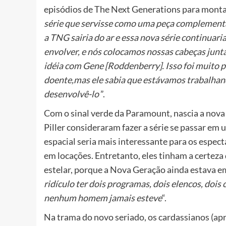
episódios de The Next Generations para montar 
série que servisse como uma peça complementar
a TNG sairia do ar e essa nova série continuaria
envolver, e nós colocamos nossas cabeças junta
idéia com Gene [Roddenberry]. Isso foi muito pe
doente,mas ele sabia que estávamos trabalhand
desenvolvê-lo
”.
Com o sinal verde da Paramount, nascia a nova
Piller consideraram fazer a série se passar e
espacial seria mais interessante para os espec
em locações. Entretanto, eles tinham a certez
estelar, porque a Nova Geração ainda estava e
ridículo ter dois programas, dois elencos, doi
nenhum homem jamais esteve
“.
Na trama do novo seriado, os cardassianos (a