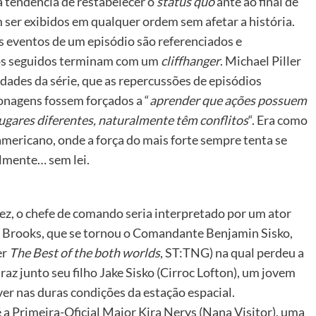
a tendência de restabelecer o
status quo
ante ao final de
 ser exibidos em qualquer ordem sem afetar a história.
 eventos de um episódio são referenciados e
ios seguidos terminam com um
cliffhanger
. Michael Piller
dades da série, que as repercussões de episódios
nagens fossem forçados a “
aprender que ações possuem
ugares diferentes, naturalmente têm conflitos
“. Era como
mericano, onde a força do mais forte sempre tenta se
lmente… sem lei.
 vez, o chefe de comando seria interpretado por um ator
ry Brooks, que se tornou o Comandante Benjamin Sisko,
er
The Best of the both worlds
, ST:TNG) na qual perdeu a
raz junto seu filho Jake Sisko (Cirroc Lofton), um jovem
er nas duras condições da estação espacial.
 Primeira-Oficial Major Kira Nerys (Nana Visitor), uma