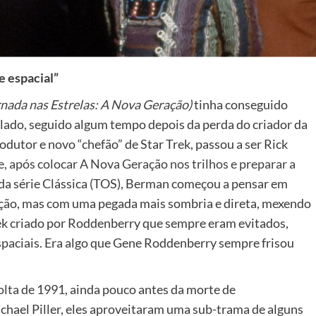
e espacial”
rnada nas Estrelas: A Nova Geração)
tinha conseguido
lado, seguido algum tempo depois da perda do criador da
utor e novo “chefão” de Star Trek, passou a ser Rick
, após colocar A Nova Geração nos trilhos e preparar a
o da série Clássica (TOS), Berman começou a pensar em
ão, mas com uma pegada mais sombria e direta, mexendo
ek criado por Roddenberry que sempre eram evitados,
 espaciais. Era algo que Gene Roddenberry sempre frisou
lta de 1991, ainda pouco antes da morte de
chael Piller, eles aproveitaram uma sub-trama de alguns