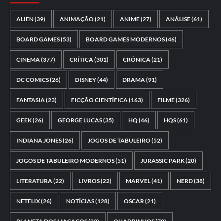
ALIEN
(39)
ANIMAÇÃO
(21)
ANIME
(27)
ANÁLISE
(61)
BOARD GAMES
(53)
BOARD GAMES MODERNOS
(46)
CINEMA
(377)
CRÍTICA
(301)
CRÔNICA
(21)
DC COMICS
(26)
DISNEY
(44)
DRAMA
(91)
FANTASIA
(23)
FICÇÃO CIENTÍFICA
(163)
FILME
(326)
GEEK
(26)
GEORGE LUCAS
(35)
HQ
(46)
HQS
(61)
INDIANA JONES
(26)
JOGOS DE TABULEIRO
(52)
JOGOS DE TABULEIRO MODERNOS
(51)
JURASSIC PARK
(20)
LITERATURA
(22)
LIVROS
(22)
MARVEL
(41)
NERD
(38)
NETFLIX
(26)
NOTÍCIAS
(128)
OSCAR
(21)