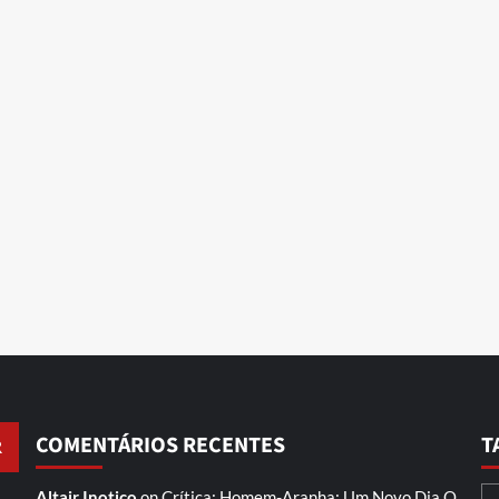
COMENTÁRIOS RECENTES
T
Altair Inotico
on
Crítica: Homem-Aranha: Um Novo Dia
O