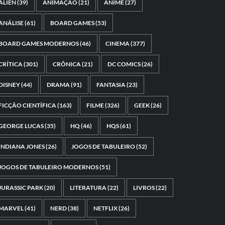
ALIEN
(39)
ANIMAÇÃO
(21)
ANIME
(27)
ANÁLISE
(61)
BOARD GAMES
(53)
BOARD GAMES MODERNOS
(46)
CINEMA
(377)
CRÍTICA
(301)
CRÔNICA
(21)
DC COMICS
(26)
DISNEY
(44)
DRAMA
(91)
FANTASIA
(23)
FICÇÃO CIENTÍFICA
(163)
FILME
(326)
GEEK
(26)
GEORGE LUCAS
(35)
HQ
(46)
HQS
(61)
INDIANA JONES
(26)
JOGOS DE TABULEIRO
(52)
JOGOS DE TABULEIRO MODERNOS
(51)
JURASSIC PARK
(20)
LITERATURA
(22)
LIVROS
(22)
MARVEL
(41)
NERD
(38)
NETFLIX
(26)