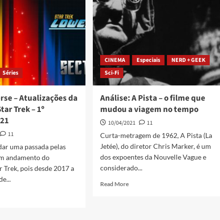
CINEMA
Especiais
NERD + GEEK
Séries
Sci-Fi
rse – Atualizações da
Análise: A Pista – o filme que
tar Trek – 1º
mudou a viagem no tempo
/21
10/04/2021
11
11
Curta-metragem de 1962, A Pista (La
Jetée), do diretor Chris Marker, é um
dar uma passada pelas
dos expoentes da Nouvelle Vague e
em andamento do
considerado...
r Trek, pois desde 2017 a
e...
Read More