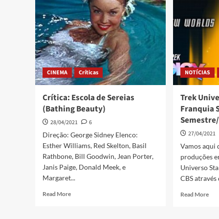
CINEMA
Críticas
NOTÍCIAS
Crítica: Escola de Sereias
Trek Unive
(Bathing Beauty)
Franquia S
Semestre
28/04/2021
6
27/04/2021
Direção: George Sidney Elenco:
Esther Williams, Red Skelton, Basil
Vamos aqui 
Rathbone, Bill Goodwin, Jean Porter,
produções 
Janis Paige, Donald Meek, e
Universo Sta
Margaret...
CBS através d
Read More
Read More