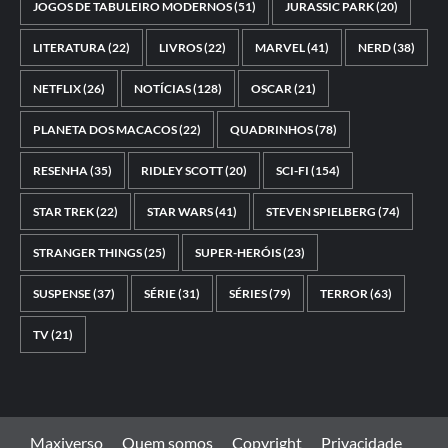
JOGOS DE TABULEIRO MODERNOS
(51)
JURASSIC PARK
(20)
LITERATURA
(22)
LIVROS
(22)
MARVEL
(41)
NERD
(38)
NETFLIX
(26)
NOTÍCIAS
(128)
OSCAR
(21)
PLANETA DOS MACACOS
(22)
QUADRINHOS
(78)
RESENHA
(35)
RIDLEY SCOTT
(20)
SCI-FI
(154)
STAR TREK
(22)
STAR WARS
(41)
STEVEN SPIELBERG
(74)
STRANGER THINGS
(25)
SUPER-HERÓIS
(23)
SUSPENSE
(37)
SÉRIE
(31)
SÉRIES
(79)
TERROR
(63)
TV
(21)
Maxiverso
Quem somos
Copyright
Privacidade