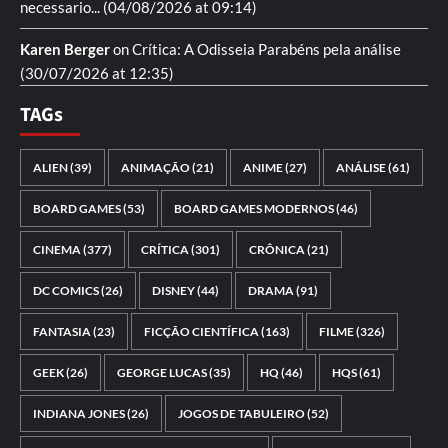
necessario...
(04/08/2026 at 09:14)
Karen Berger
on
Crítica: A Odisseia
Parabéns pela análise
(30/07/2026 at 12:35)
TAGs
ALIEN
(39)
ANIMAÇÃO
(21)
ANIME
(27)
ANÁLISE
(61)
BOARD GAMES
(53)
BOARD GAMES MODERNOS
(46)
CINEMA
(377)
CRÍTICA
(301)
CRÔNICA
(21)
DC COMICS
(26)
DISNEY
(44)
DRAMA
(91)
FANTASIA
(23)
FICÇÃO CIENTÍFICA
(163)
FILME
(326)
GEEK
(26)
GEORGE LUCAS
(35)
HQ
(46)
HQS
(61)
INDIANA JONES
(26)
JOGOS DE TABULEIRO
(52)