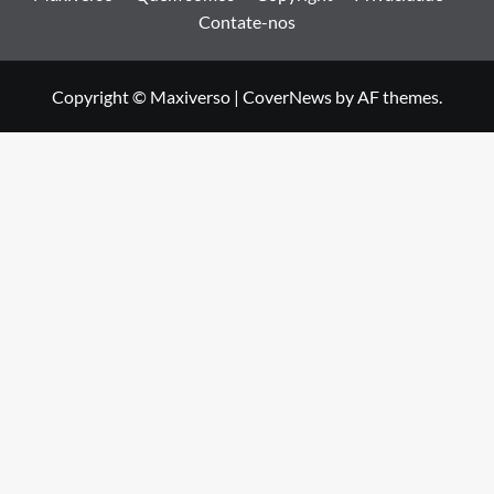
Contate-nos
Copyright © Maxiverso
|
CoverNews
by AF themes.