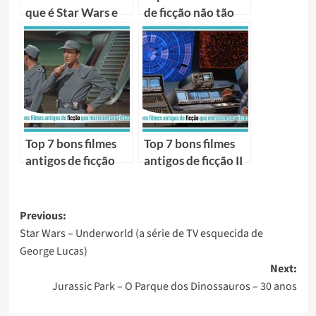
que é Star Wars e
de ficção não tão
qual sua
conhecidos
importância
Top 7 bons filmes
Top 7 bons filmes
antigos de ficção
antigos de ficção II
Previous:
Star Wars – Underworld (a série de TV esquecida de
George Lucas)
Next:
Jurassic Park – O Parque dos Dinossauros – 30 anos