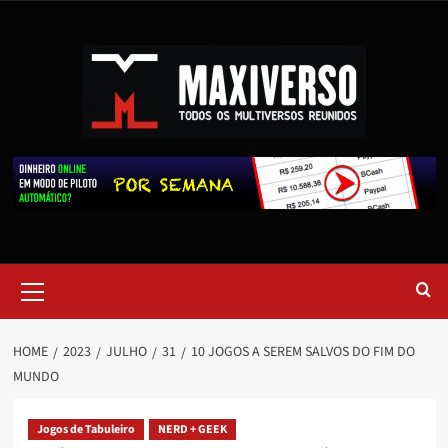
HOME
2023
JULHO
31
10 JOGOS A SEREM SALVOS DO FIM DO
MUNDO
Jogos de Tabuleiro
NERD + GEEK