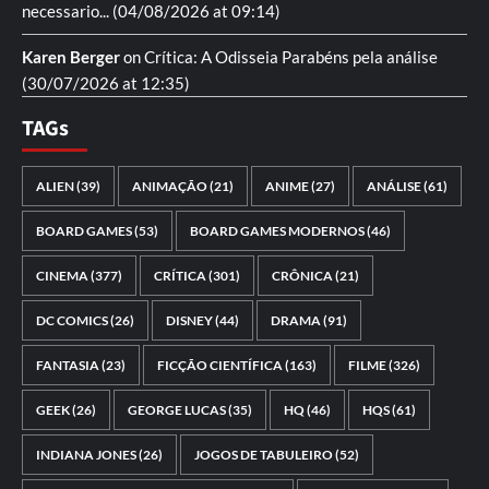
necessario...
(04/08/2026 at 09:14)
Karen Berger
on
Crítica: A Odisseia
Parabéns pela análise
(30/07/2026 at 12:35)
TAGs
ALIEN
(39)
ANIMAÇÃO
(21)
ANIME
(27)
ANÁLISE
(61)
BOARD GAMES
(53)
BOARD GAMES MODERNOS
(46)
CINEMA
(377)
CRÍTICA
(301)
CRÔNICA
(21)
DC COMICS
(26)
DISNEY
(44)
DRAMA
(91)
FANTASIA
(23)
FICÇÃO CIENTÍFICA
(163)
FILME
(326)
GEEK
(26)
GEORGE LUCAS
(35)
HQ
(46)
HQS
(61)
INDIANA JONES
(26)
JOGOS DE TABULEIRO
(52)