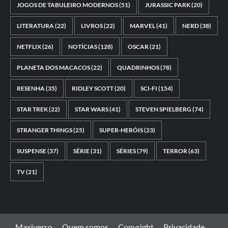
JOGOS DE TABULEIRO MODERNOS
(51)
JURASSIC PARK
(20)
LITERATURA
(22)
LIVROS
(22)
MARVEL
(41)
NERD
(38)
NETFLIX
(26)
NOTÍCIAS
(128)
OSCAR
(21)
PLANETA DOS MACACOS
(22)
QUADRINHOS
(78)
RESENHA
(35)
RIDLEY SCOTT
(20)
SCI-FI
(154)
STAR TREK
(22)
STAR WARS
(41)
STEVEN SPIELBERG
(74)
STRANGER THINGS
(25)
SUPER-HERÓIS
(23)
SUSPENSE
(37)
SÉRIE
(31)
SÉRIES
(79)
TERROR
(63)
TV
(21)
Maxiverso
Quem somos
Copyright
Privacidade