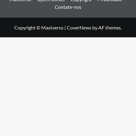
Contate-nos
Copyright © Maxiverso
|
CoverNews
by AF themes.