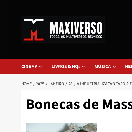
CINEMA
LIVROS & HQs
MÚSICA
NE
HOME
2025
JANEIRO
28
A INDUSTRIALIZAÇÃO TARDIA 
Bonecas de Mas