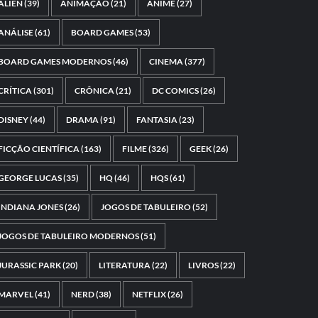
ALIEN
(39)
ANIMAÇÃO
(21)
ANIME
(27)
ANÁLISE
(61)
BOARD GAMES
(53)
BOARD GAMES MODERNOS
(46)
CINEMA
(377)
CRÍTICA
(301)
CRÔNICA
(21)
DC COMICS
(26)
DISNEY
(44)
DRAMA
(91)
FANTASIA
(23)
FICÇÃO CIENTÍFICA
(163)
FILME
(326)
GEEK
(26)
GEORGE LUCAS
(35)
HQ
(46)
HQS
(61)
INDIANA JONES
(26)
JOGOS DE TABULEIRO
(52)
JOGOS DE TABULEIRO MODERNOS
(51)
JURASSIC PARK
(20)
LITERATURA
(22)
LIVROS
(22)
MARVEL
(41)
NERD
(38)
NETFLIX
(26)