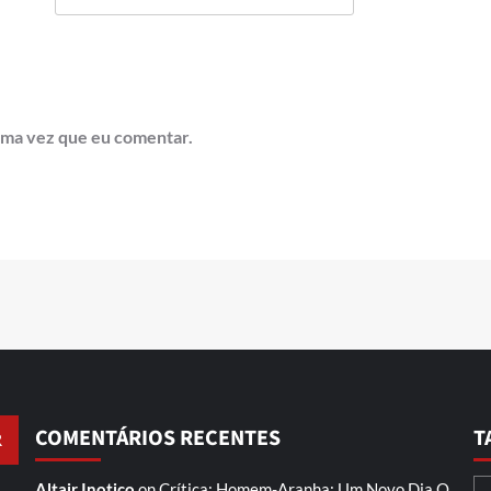
ima vez que eu comentar.
COMENTÁRIOS RECENTES
T
Altair Inotico
on
Crítica: Homem-Aranha: Um Novo Dia
O