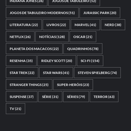
INDIANA JONES
(26)
JOGOS DE TABULEIRO
(52)
JOGOS DE TABULEIRO MODERNOS
(51)
JURASSIC PARK
(20)
LITERATURA
(22)
LIVROS
(22)
MARVEL
(41)
NERD
(38)
NETFLIX
(26)
NOTÍCIAS
(128)
OSCAR
(21)
PLANETA DOS MACACOS
(22)
QUADRINHOS
(78)
RESENHA
(35)
RIDLEY SCOTT
(20)
SCI-FI
(154)
STAR TREK
(22)
STAR WARS
(41)
STEVEN SPIELBERG
(74)
STRANGER THINGS
(25)
SUPER-HERÓIS
(23)
SUSPENSE
(37)
SÉRIE
(31)
SÉRIES
(79)
TERROR
(63)
TV
(21)