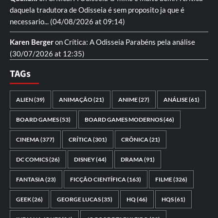
daquela tradutora de Odisseia é sem proposito ja que é
necessario...
(04/08/2026 at 09:14)
Karen Berger
on
Crítica: A Odisseia
Parabéns pela análise
(30/07/2026 at 12:35)
TAGs
ALIEN
(39)
ANIMAÇÃO
(21)
ANIME
(27)
ANÁLISE
(61)
BOARD GAMES
(53)
BOARD GAMES MODERNOS
(46)
CINEMA
(377)
CRÍTICA
(301)
CRÔNICA
(21)
DC COMICS
(26)
DISNEY
(44)
DRAMA
(91)
FANTASIA
(23)
FICÇÃO CIENTÍFICA
(163)
FILME
(326)
GEEK
(26)
GEORGE LUCAS
(35)
HQ
(46)
HQS
(61)