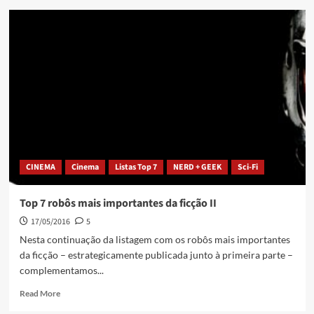
CINEMA
Cinema
Listas Top 7
NERD + GEEK
Sci-Fi
Top 7 robôs mais importantes da ficção II
17/05/2016
5
Nesta continuação da listagem com os robôs mais importantes
da ficção – estrategicamente publicada junto à primeira parte –
complementamos...
Read More