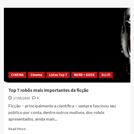
CINEMA
Cinema
Listas Top 7
NERD + GEEK
Sci-Fi
Top 7 robôs mais importantes da ficção
17/05/2016
4
Ficção – principalmente a científica – sempre fascinou seu
público por conta, dentre outros motivos, dos robôs
apresentados, ainda mais...
Read More