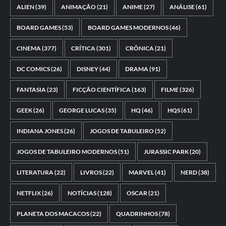
ALIEN
(39)
ANIMAÇÃO
(21)
ANIME
(27)
ANÁLISE
(61)
BOARD GAMES
(53)
BOARD GAMES MODERNOS
(46)
CINEMA
(377)
CRÍTICA
(301)
CRÔNICA
(21)
DC COMICS
(26)
DISNEY
(44)
DRAMA
(91)
FANTASIA
(23)
FICÇÃO CIENTÍFICA
(163)
FILME
(326)
GEEK
(26)
GEORGE LUCAS
(35)
HQ
(46)
HQS
(61)
INDIANA JONES
(26)
JOGOS DE TABULEIRO
(52)
JOGOS DE TABULEIRO MODERNOS
(51)
JURASSIC PARK
(20)
LITERATURA
(22)
LIVROS
(22)
MARVEL
(41)
NERD
(38)
NETFLIX
(26)
NOTÍCIAS
(128)
OSCAR
(21)
PLANETA DOS MACACOS
(22)
QUADRINHOS
(78)