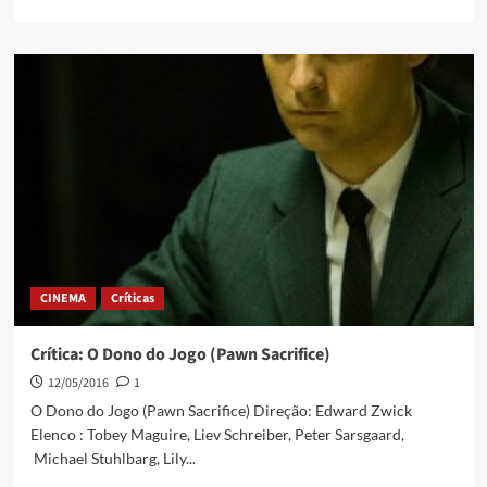
CINEMA
Críticas
Crítica: O Dono do Jogo (Pawn Sacrifice)
12/05/2016
1
O Dono do Jogo (Pawn Sacrifice) Direção: Edward Zwick
Elenco : Tobey Maguire, Liev Schreiber, Peter Sarsgaard,
Michael Stuhlbarg, Lily...