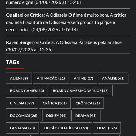
numero e gral
(04/08/2026 at 15:48)
Quailaxi
on
Crítica: A Odisseia
O filme é muito bom. A critica
daquela tradutora de Odisseia é sem proposito ja que é
necessario...
(04/08/2026 at 09:14)
Karen Berger
on
Crítica: A Odisseia
Parabéns pela análise
(30/07/2026 at 12:35)
TAGs
ALIEN
(39)
ANIMAÇÃO
(21)
ANIME
(27)
ANÁLISE
(61)
BOARD GAMES
(53)
BOARD GAMES MODERNOS
(46)
CINEMA
(377)
CRÍTICA
(301)
CRÔNICA
(21)
DC COMICS
(26)
DISNEY
(44)
DRAMA
(91)
FANTASIA
(23)
FICÇÃO CIENTÍFICA
(163)
FILME
(326)