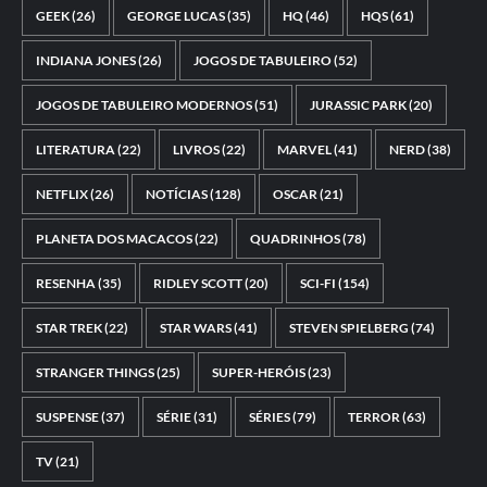
GEEK
(26)
GEORGE LUCAS
(35)
HQ
(46)
HQS
(61)
INDIANA JONES
(26)
JOGOS DE TABULEIRO
(52)
JOGOS DE TABULEIRO MODERNOS
(51)
JURASSIC PARK
(20)
LITERATURA
(22)
LIVROS
(22)
MARVEL
(41)
NERD
(38)
NETFLIX
(26)
NOTÍCIAS
(128)
OSCAR
(21)
PLANETA DOS MACACOS
(22)
QUADRINHOS
(78)
RESENHA
(35)
RIDLEY SCOTT
(20)
SCI-FI
(154)
STAR TREK
(22)
STAR WARS
(41)
STEVEN SPIELBERG
(74)
STRANGER THINGS
(25)
SUPER-HERÓIS
(23)
SUSPENSE
(37)
SÉRIE
(31)
SÉRIES
(79)
TERROR
(63)
TV
(21)