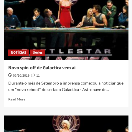
NOTÍCIAS
Séries
Novo spin-off de Galactica vem ai
05/10/2019
11
Durante o mês de Setembro a imprensa começou a noticiar que
um "novo reboot" do seriado Galactica - Astronave de...
Read More