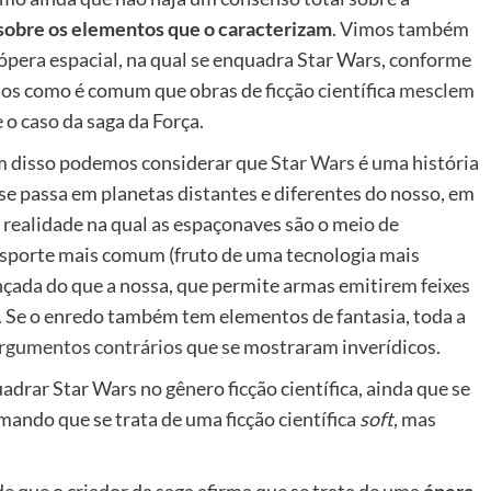
sobre os elementos que o caracterizam
. Vimos também
 ópera espacial, na qual se enquadra Star Wars, conforme
imos como é comum que obras de ficção científica
mesclem
 o caso da saga da Força.
m disso podemos considerar que
Star Wars
é uma história
se passa em planetas distantes e diferentes do nosso, em
realidade na qual as espaçonaves são o meio de
sporte mais comum (fruto de uma tecnologia mais
çada do que a nossa, que permite armas emitirem feixes
). Se o enredo também tem elementos de fantasia, toda a
argumentos contrários
que se mostraram inverídicos.
rar Star Wars no gênero ficção científica, ainda que se
rmando que se trata de uma ficção científica
soft
, mas
 que o criador da saga afirma que se trata de uma
ópera