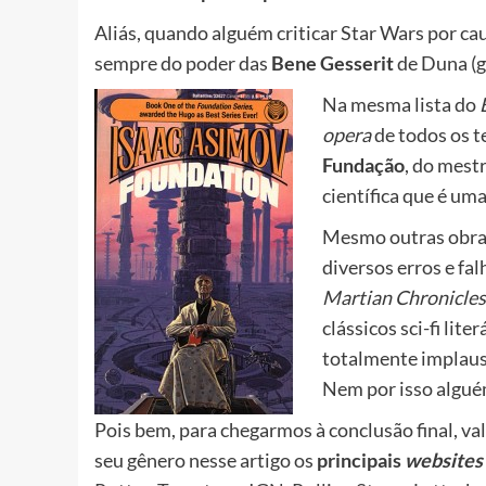
Aliás, quando alguém criticar Star Wars por cau
sempre do poder das
Bene Gesserit
de Duna (g
Na mesma lista do
opera
de todos os t
Fundação
, do mest
científica que é um
Mesmo outras obras
diversos erros e fal
Martian Chronicles
clássicos sci-fi lite
totalmente implaus
Nem por isso alguém 
Pois bem, para chegarmos à conclusão final, va
seu gênero nesse artigo os
principais
websites