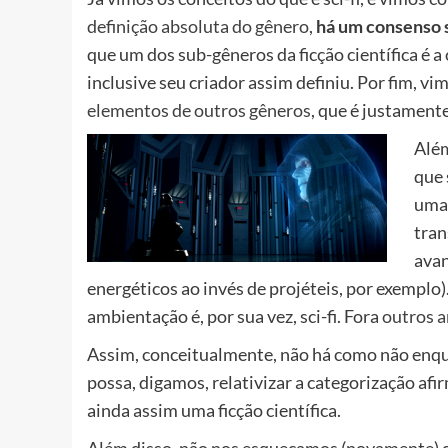
definição absoluta do gênero
,
há um consenso 
que um dos sub-gêneros da ficção científica é a
inclusive seu criador assim definiu. Por fim, v
elementos de outros gêneros
, que é justamente
Alé
que 
uma 
tran
avan
energéticos ao invés de projéteis, por exemplo
ambientação é, por sua vez, sci-fi. Fora
outros 
Assim, conceitualmente, não há como não enquad
possa, digamos, relativizar a categorização afi
ainda assim uma ficção científica.
Além disso, não nos esqueçamos (novamente) de