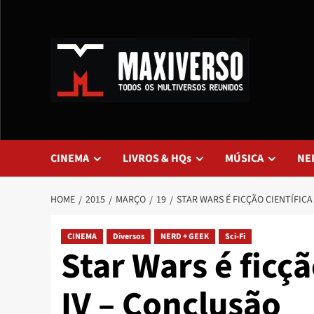
CINEMA
LIVROS & HQs
MÚSICA
NE
HOME
2015
MARÇO
19
STAR WARS É FICÇÃO CIENTÍFICA
CINEMA
Diversos
NERD + GEEK
Sci-Fi
Star Wars é ficçã
IV – Conclusão