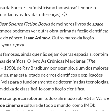
sa da Força e seu ‘misticismo fantasioso’, lembre-o
uardadas as devidas diferenças). 🙂
Best Science Fiction Books
de melhores livros de
space
empos podemos ver outra obra-prima da ficção científica:
re do gênero,
Isaac Asimov
. Outro marco da ficção
a
space opera
…
 famosas, ainda que não sejam óperas espaciais, contém
has científicas. O livro
As Crônicas Marcianas
(
The
– 1950), de Ray Bradbury, por exemplo, é um dos maiores
rários, mas está lotado de erros científicos e explicações
íveis para o funcionamento de determinadas tecnologias.
deixa de classificá-lo como ficção científica.
le citar que corroboram tudo o afirmado sobre Star Wars e
de cinema
e cultura de todo o mundo, como
IMDb
,