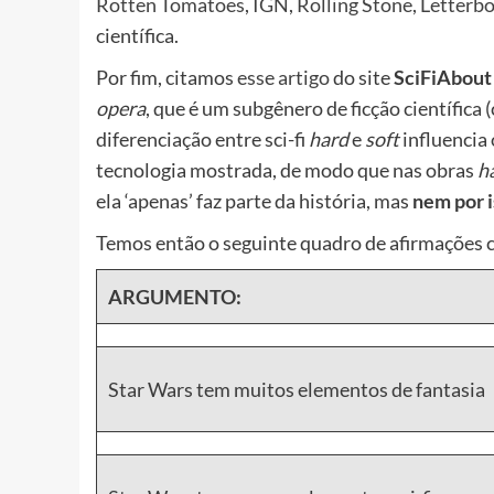
Rotten Tomatoes
,
IGN
,
Rolling Stone
,
Letterb
científica.
Por fim, citamos
esse artigo
do site
SciFiAbout
opera
, que é um subgênero de ficção científica 
diferenciação entre sci-fi
hard
e
soft
influencia 
tecnologia mostrada, de modo que nas obras
h
ela ‘apenas’ faz parte da história, mas
nem por i
Temos então o seguinte quadro de afirmações con
ARGUMENTO:
Star Wars tem muitos elementos de fantasia