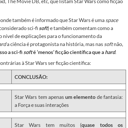
oxd
,
The Movie DB
, etc, que listam Star Wars como ficção
onde também é informado que Star Wars é uma
space
(considerado sci-fi
soft
) e também comentam como a
o nível de explicações para o funcionamento da
ard
a ciência é protagonista na história, mas nas
soft
não,
sso a sci-fi
soft
é ‘menos’ ficção científica que a
hard
.
trárias à Star Wars ser ficção científica:
CONCLUSÃO:
Star Wars tem apenas
um elemento
de fantasia:
a Força e suas interações
Star Wars tem muitos (
quase todos os