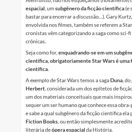
espacial
, um
subgênero da ficção científica
(e 
bastar para encerrar a discussão…). Gary Kurtz
envolvida nos filmes, também se referem a Star 
cronistas vêm categorizando a saga como sci-fi 
crônicas.
Seja como for,
enquadrando-se em um subgêne
científica, obrigatoriamente Star Wars é uma 
científica
.
A exemplo de Star Wars temos a saga
Duna
, do
Herbert
, considerada um dos epítetos de ficção
um dos materiais conceituais que mais inspirou
sequer um ser humano que conhece essa obra-p
e sabe a qual subgênero da ficção científica ela
Fiction Books
, ou então simplesmente acredit
literária de
ópera espacial
da História.