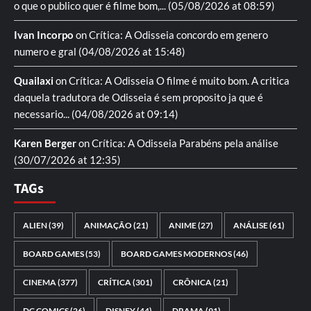
o que o publico quer é filme bom,...
(05/08/2026 at 08:59)
Ivan Incorpo
on
Crítica: A Odisseia
concordo em genero
numero e gral
(04/08/2026 at 15:48)
Quailaxi
on
Crítica: A Odisseia
O filme é muito bom. A critica
daquela tradutora de Odisseia é sem proposito ja que é
necessario...
(04/08/2026 at 09:14)
Karen Berger
on
Crítica: A Odisseia
Parabéns pela análise
(30/07/2026 at 12:35)
TAGs
ALIEN
(39)
ANIMAÇÃO
(21)
ANIME
(27)
ANÁLISE
(61)
BOARD GAMES
(53)
BOARD GAMES MODERNOS
(46)
CINEMA
(377)
CRÍTICA
(301)
CRÔNICA
(21)
DC COMICS
(26)
DISNEY
(44)
DRAMA
(91)