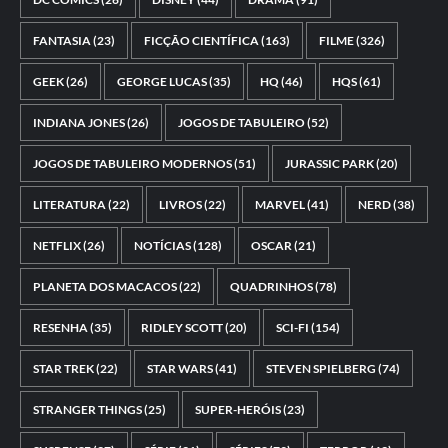
FANTASIA
(23)
FICÇÃO CIENTÍFICA
(163)
FILME
(326)
GEEK
(26)
GEORGE LUCAS
(35)
HQ
(46)
HQS
(61)
INDIANA JONES
(26)
JOGOS DE TABULEIRO
(52)
JOGOS DE TABULEIRO MODERNOS
(51)
JURASSIC PARK
(20)
LITERATURA
(22)
LIVROS
(22)
MARVEL
(41)
NERD
(38)
NETFLIX
(26)
NOTÍCIAS
(128)
OSCAR
(21)
PLANETA DOS MACACOS
(22)
QUADRINHOS
(78)
RESENHA
(35)
RIDLEY SCOTT
(20)
SCI-FI
(154)
STAR TREK
(22)
STAR WARS
(41)
STEVEN SPIELBERG
(74)
STRANGER THINGS
(25)
SUPER-HERÓIS
(23)