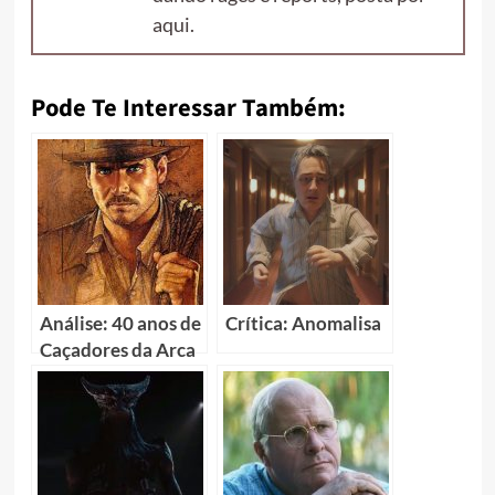
aqui.
Pode Te Interessar Também:
Análise: 40 anos de
Crítica: Anomalisa
Caçadores da Arca
Perdida… a jornada
do herói Indiana
Jones – Parte final