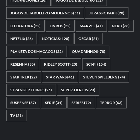
INDIANA JONES
(26)
JOGOS DE TABULEIRO
(52)
JOGOS DE TABULEIRO MODERNOS
(51)
JURASSIC PARK
(20)
LITERATURA
(22)
LIVROS
(22)
MARVEL
(41)
NERD
(38)
NETFLIX
(26)
NOTÍCIAS
(128)
OSCAR
(21)
PLANETA DOS MACACOS
(22)
QUADRINHOS
(78)
RESENHA
(35)
RIDLEY SCOTT
(20)
SCI-FI
(154)
STAR TREK
(22)
STAR WARS
(41)
STEVEN SPIELBERG
(74)
STRANGER THINGS
(25)
SUPER-HERÓIS
(23)
SUSPENSE
(37)
SÉRIE
(31)
SÉRIES
(79)
TERROR
(63)
TV
(21)