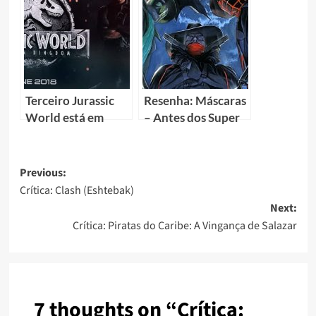
Terceiro Jurassic
Resenha: Máscaras
World está em
– Antes dos Super
desenvolvimento –
Heróis, haviam as
antes do segundo
máscaras!
sequer estrear
Previous:
Crítica: Clash (Eshtebak)
Next:
Crítica: Piratas do Caribe: A Vingança de Salazar
7 thoughts on “
Crítica: