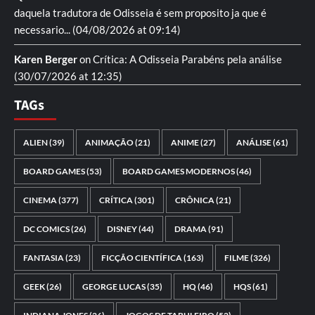
daquela tradutora de Odisseia é sem proposito ja que é
necessario...
(04/08/2026 at 09:14)
Karen Berger
on
Crítica: A Odisseia
Parabéns pela análise
(30/07/2026 at 12:35)
TAGs
ALIEN
(39)
ANIMAÇÃO
(21)
ANIME
(27)
ANÁLISE
(61)
BOARD GAMES
(53)
BOARD GAMES MODERNOS
(46)
CINEMA
(377)
CRÍTICA
(301)
CRÔNICA
(21)
DC COMICS
(26)
DISNEY
(44)
DRAMA
(91)
FANTASIA
(23)
FICÇÃO CIENTÍFICA
(163)
FILME
(326)
GEEK
(26)
GEORGE LUCAS
(35)
HQ
(46)
HQS
(61)