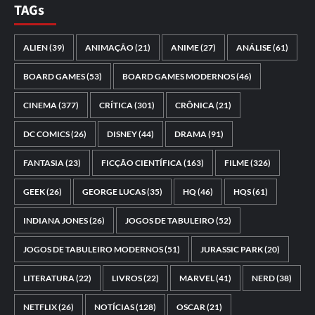
TAGs
ALIEN
(39)
ANIMAÇÃO
(21)
ANIME
(27)
ANÁLISE
(61)
BOARD GAMES
(53)
BOARD GAMES MODERNOS
(46)
CINEMA
(377)
CRÍTICA
(301)
CRÔNICA
(21)
DC COMICS
(26)
DISNEY
(44)
DRAMA
(91)
FANTASIA
(23)
FICÇÃO CIENTÍFICA
(163)
FILME
(326)
GEEK
(26)
GEORGE LUCAS
(35)
HQ
(46)
HQS
(61)
INDIANA JONES
(26)
JOGOS DE TABULEIRO
(52)
JOGOS DE TABULEIRO MODERNOS
(51)
JURASSIC PARK
(20)
LITERATURA
(22)
LIVROS
(22)
MARVEL
(41)
NERD
(38)
NETFLIX
(26)
NOTÍCIAS
(128)
OSCAR
(21)