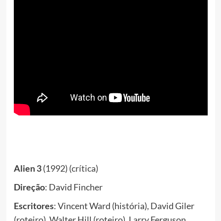
Alien 3
(1992) (
crítica
)
Direção
: David Fincher
Escritores
: Vincent Ward (história), David Giler
(roteiro), Walter Hill (roteiro), Larry Ferguson