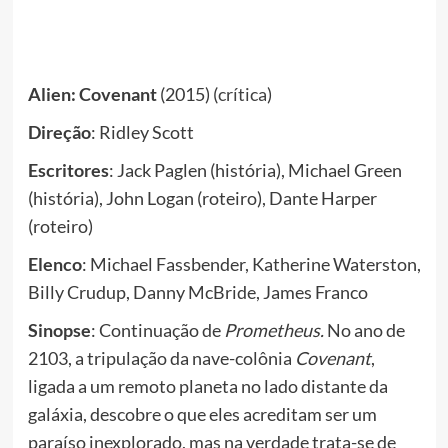
Alien: Covenant
(2015) (
crítica
)
Direção
: Ridley Scott
Escritores
: Jack Paglen (história), Michael Green
(história), John Logan (roteiro), Dante Harper
(roteiro)
Elenco
: Michael Fassbender, Katherine Waterston,
Billy Crudup, Danny McBride, James Franco
Sinopse
: Continuação de
Prometheus.
No ano de
2103, a tripulação da nave-colônia
Covenant
,
ligada a um remoto planeta no lado distante da
galáxia, descobre o que eles acreditam ser um
paraíso inexplorado, mas na verdade trata-se de