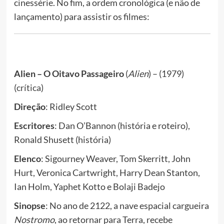
cinessérie. No fim, a ordem cronológica (e não de
lançamento) para assistir os filmes:
Alien – O Oitavo Passageiro
(
Alien
) – (1979)
(
crítica
)
Direção
: Ridley Scott
Escritores
: Dan O’Bannon (história e roteiro),
Ronald Shusett (história)
Elenco
: Sigourney Weaver, Tom Skerritt, John
Hurt, Veronica Cartwright, Harry Dean Stanton,
Ian Holm, Yaphet Kotto e Bolaji Badejo
Sinopse
: No ano de 2122, a nave espacial cargueira
Nostromo
, ao retornar para Terra, recebe