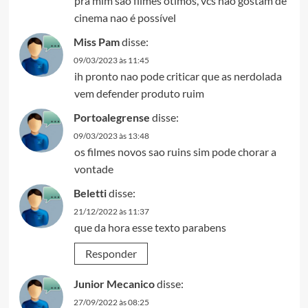
pra mim sao filmes otimos, vcs nao gostam de
cinema nao é possível
Miss Pam
disse:
09/03/2023 às 11:45
ih pronto nao pode criticar que as nerdolada
vem defender produto ruim
Portoalegrense
disse:
09/03/2023 às 13:48
os filmes novos sao ruins sim pode chorar a
vontade
Beletti
disse:
21/12/2022 às 11:37
que da hora esse texto parabens
Responder
Junior Mecanico
disse:
27/09/2022 às 08:25