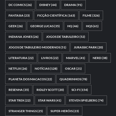
DC COMICS
(26)
DISNEY
(44)
DRAMA
(91)
FANTASIA
(23)
FICÇÃO CIENTÍFICA
(163)
FILME
(326)
GEEK
(26)
GEORGE LUCAS
(35)
HQ
(46)
HQS
(61)
INDIANA JONES
(26)
JOGOS DE TABULEIRO
(52)
JOGOS DE TABULEIRO MODERNOS
(51)
JURASSIC PARK
(20)
LITERATURA
(22)
LIVROS
(22)
MARVEL
(41)
NERD
(38)
NETFLIX
(26)
NOTÍCIAS
(128)
OSCAR
(21)
PLANETA DOS MACACOS
(22)
QUADRINHOS
(78)
RESENHA
(35)
RIDLEY SCOTT
(20)
SCI-FI
(154)
STAR TREK
(22)
STAR WARS
(41)
STEVEN SPIELBERG
(74)
STRANGER THINGS
(25)
SUPER-HERÓIS
(23)