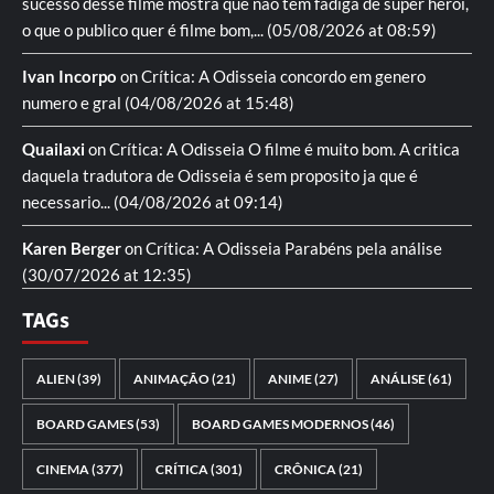
sucesso desse filme mostra que nao tem fadiga de super heroi,
o que o publico quer é filme bom,...
(05/08/2026 at 08:59)
Ivan Incorpo
on
Crítica: A Odisseia
concordo em genero
numero e gral
(04/08/2026 at 15:48)
Quailaxi
on
Crítica: A Odisseia
O filme é muito bom. A critica
daquela tradutora de Odisseia é sem proposito ja que é
necessario...
(04/08/2026 at 09:14)
Karen Berger
on
Crítica: A Odisseia
Parabéns pela análise
(30/07/2026 at 12:35)
TAGs
ALIEN
(39)
ANIMAÇÃO
(21)
ANIME
(27)
ANÁLISE
(61)
BOARD GAMES
(53)
BOARD GAMES MODERNOS
(46)
CINEMA
(377)
CRÍTICA
(301)
CRÔNICA
(21)