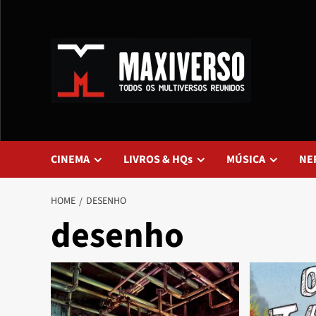
CINEMA
LIVROS & HQs
MÚSICA
NE
HOME
DESENHO
desenho