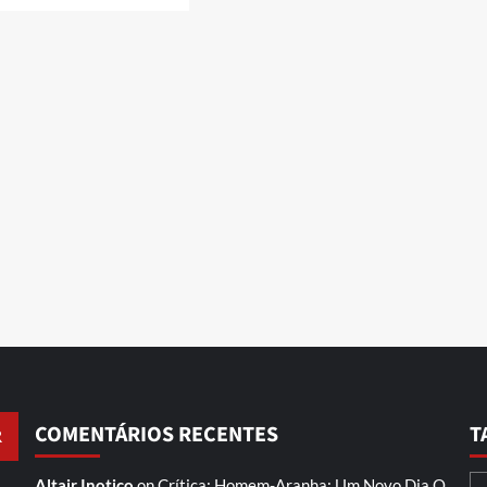
COMENTÁRIOS RECENTES
T
Altair Inotico
on
Crítica: Homem-Aranha: Um Novo Dia
O