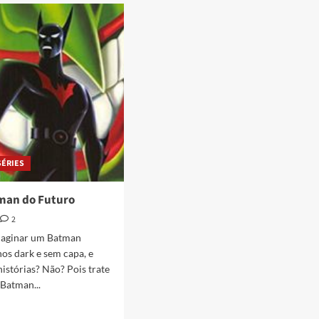
SÉRIES
tman do Futuro
2
maginar um Batman
nos dark e sem capa, e
istórias? Não? Pois trate
Batman...