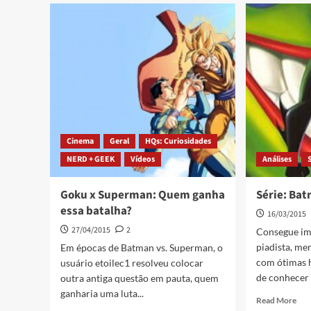
Cinema
Geral
HQs: Curiosidades
NERD + GEEK
Vídeos
Análises
Goku x Superman: Quem ganha
Série: Ba
essa batalha?
16/03/2015
27/04/2015
2
Consegue i
piadista, me
Em épocas de Batman vs. Superman, o
com ótimas h
usuário etoilec1 resolveu colocar
de conhecer 
outra antiga questão em pauta, quem
ganharia uma luta...
Read More