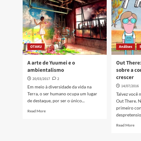
OTAKU
Análises
A arte de Yuumei e o
Out There
ambientalismo
sobre a co
crescer
20/03/2017
2
14/07/2016
Em meio à diversidade da vida na
Terra, o ser humano ocupa um lugar
Talvez você 
de destaque, por ser o único...
Out There. 
primeiro con
Read More
despretensio
Read More