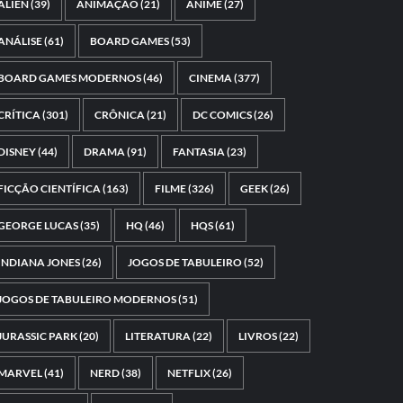
ALIEN
(39)
ANIMAÇÃO
(21)
ANIME
(27)
ANÁLISE
(61)
BOARD GAMES
(53)
BOARD GAMES MODERNOS
(46)
CINEMA
(377)
CRÍTICA
(301)
CRÔNICA
(21)
DC COMICS
(26)
DISNEY
(44)
DRAMA
(91)
FANTASIA
(23)
FICÇÃO CIENTÍFICA
(163)
FILME
(326)
GEEK
(26)
GEORGE LUCAS
(35)
HQ
(46)
HQS
(61)
INDIANA JONES
(26)
JOGOS DE TABULEIRO
(52)
JOGOS DE TABULEIRO MODERNOS
(51)
JURASSIC PARK
(20)
LITERATURA
(22)
LIVROS
(22)
MARVEL
(41)
NERD
(38)
NETFLIX
(26)