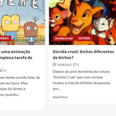
SÉRIES
Dúvida Cruel
OUTROS
: uma animação
Dúvida cruel: bichos diferentes
mplexa tarefa de
de bichos?
16/06/2015
5
9
Depois do post de estréia da coluna
'Dúvida Cruel' que com certeza
nem tenha ouvido falar de
mudou a vida de milhões de pessoas
Nem eu havia. Meu
por...
tato foi direto e
so, quando...
Read More