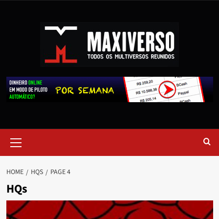
HOME
HQS
PAGE 4
HQs