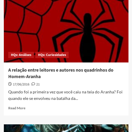
HQs: Análises
HQs: Curiosidades
A relação entre leitores e autores nos quadrinhos do
Homem-Aranha
17/06/2016
21
Quando foi a primeira vez que você caiu na teia do Aranha? Foi
quando ele se envolveu na batalha da...
Read More