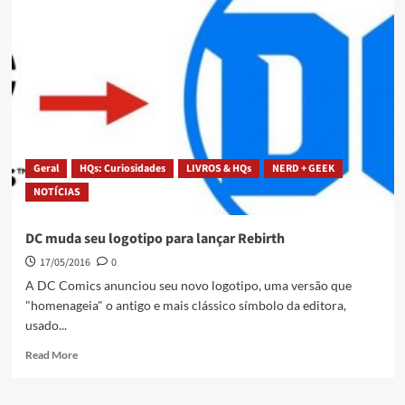
Geral
HQs: Curiosidades
LIVROS & HQs
NERD + GEEK
NOTÍCIAS
DC muda seu logotipo para lançar Rebirth
17/05/2016
0
A DC Comics anunciou seu novo logotipo, uma versão que
"homenageia" o antigo e mais clássico símbolo da editora,
usado...
Read More