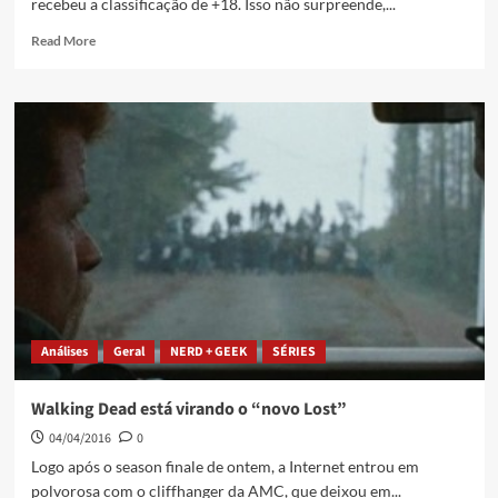
recebeu a classificação de +18. Isso não surpreende,...
Read More
Análises
Geral
NERD + GEEK
SÉRIES
Walking Dead está virando o “novo Lost”
04/04/2016
0
Logo após o season finale de ontem, a Internet entrou em
polvorosa com o cliffhanger da AMC, que deixou em...