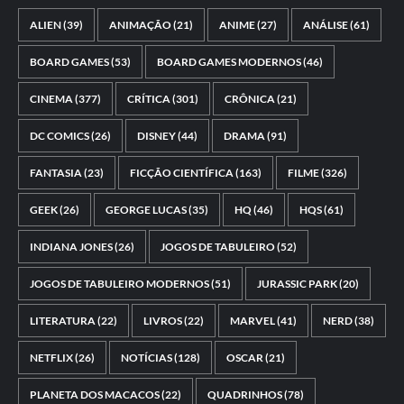
ALIEN
(39)
ANIMAÇÃO
(21)
ANIME
(27)
ANÁLISE
(61)
BOARD GAMES
(53)
BOARD GAMES MODERNOS
(46)
CINEMA
(377)
CRÍTICA
(301)
CRÔNICA
(21)
DC COMICS
(26)
DISNEY
(44)
DRAMA
(91)
FANTASIA
(23)
FICÇÃO CIENTÍFICA
(163)
FILME
(326)
GEEK
(26)
GEORGE LUCAS
(35)
HQ
(46)
HQS
(61)
INDIANA JONES
(26)
JOGOS DE TABULEIRO
(52)
JOGOS DE TABULEIRO MODERNOS
(51)
JURASSIC PARK
(20)
LITERATURA
(22)
LIVROS
(22)
MARVEL
(41)
NERD
(38)
NETFLIX
(26)
NOTÍCIAS
(128)
OSCAR
(21)
PLANETA DOS MACACOS
(22)
QUADRINHOS
(78)