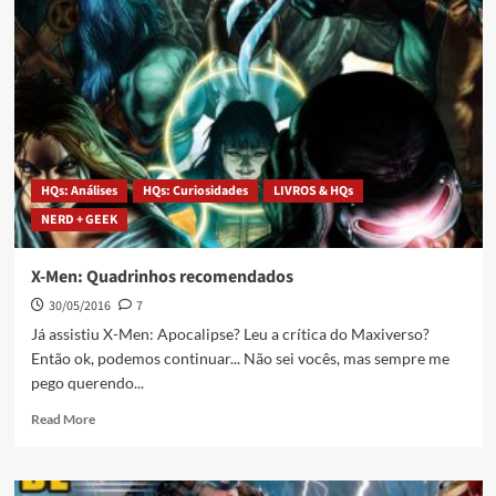
HQs: Análises
HQs: Curiosidades
LIVROS & HQs
NERD + GEEK
X-Men: Quadrinhos recomendados
30/05/2016
7
Já assistiu X-Men: Apocalipse? Leu a crítica do Maxiverso?
Então ok, podemos continuar... Não sei vocês, mas sempre me
pego querendo...
Read More