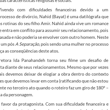
uas características religiosas e sociais.
Vivendo com dificuldades financeiras devido a um
rocesso de divórcio, Nahid (Bayat) é uma datilógrafa que
s rotinas do seu filho Amir. Nahid ainda vive um romance
 entra em conflito para assumir seu relacionamento, pois
 casada e não poderia se envolver com outro homem. Neste
m um pós
A Separação
, pois sendo uma mulher no processo
úça as conseqüências deste atos.
iretora Ida Panahandeh torna seu filme um desafio de
ta diante de seus relacionamentos. Mesmo que por vezes
is devemos deixar de elogiar a obra dentro do contexto
ades que devemos levar em conta (ratificando que não estou
te no terceiro ato quando o roteiro faz um giro de 180° –
ta da personagem.
favor da protagonista. Com sua dificuldade financeira e