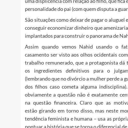
uma displicência com relação ao filho, que fica
personalidade do pai (com quem disputa a guard
São situações como deixar de pagar o aluguel
conseguir economizar dinheiro que amenizaria
implantados para construir o panorama de Nahi
Assim quando vemos Nahid usando o fa
casamento ser visto aos olhos ocidentais co
trabalho remunerado, que a protagonista dá 
os ingredientes definitivos para o julga
(lembrando que no divórcio a mulher perde a g
dos filhos caso cometa alguma indisciplina)
obviamente a questão não é exatamente cen
na questão financeira. Claro que as motiv
estão girando em torno disso, mas neste m
tendência feminista e humana – usa as própria
pontuar a história que se torna o diferencial 