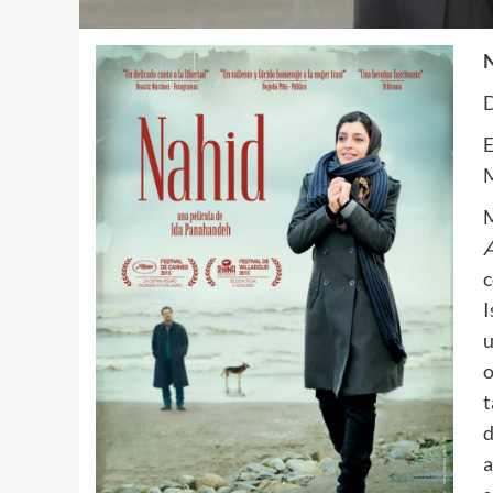
N
D
M
M
c
I
u
o
d
a