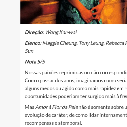
Direção
: Wong Kar-wai
Elenco
: Maggie Cheung, Tony Leung, Rebecca P
Sun
Nota 5/5
Nossas paixões reprimidas ou não correspond
Com o passar dos anos, imaginamos como sería
alguns medos ou agido como mais rapidez em r
oportunidades poderiam ter surgido mais à fre
Mas
Amor à Flor da Pele
não é somente sobre u
evolução de caráter, de como lidar intername
recompensas e atemporal.