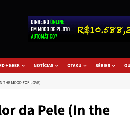
RD + GEEK
NOTÍCIAS
OTAKU
SÉRIES
O
(IN THE MOOD FOR LOVE)
lor da Pele (In the