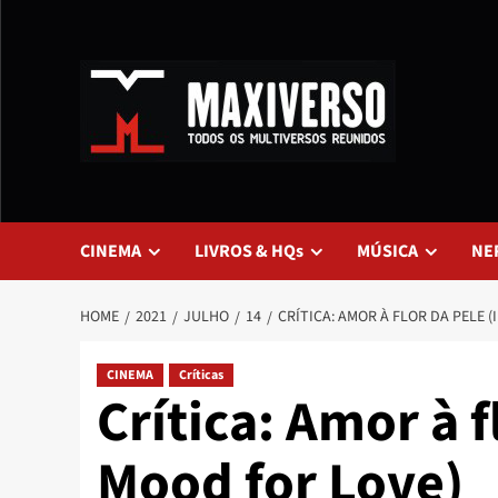
CINEMA
LIVROS & HQs
MÚSICA
NE
HOME
2021
JULHO
14
CRÍTICA: AMOR À FLOR DA PELE 
CINEMA
Críticas
Crítica: Amor à f
Mood for Love)