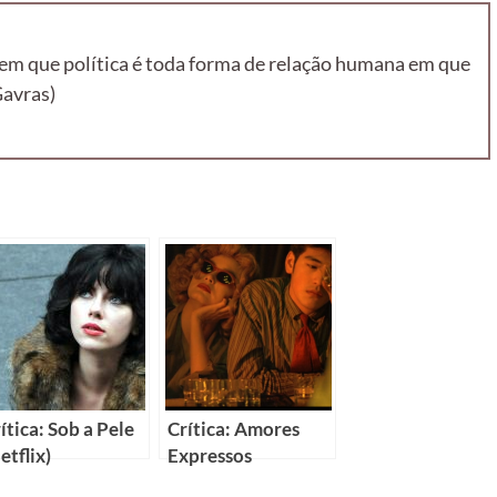
a em que política é toda forma de relação humana em que
Gavras)
ítica: Sob a Pele
Crítica: Amores
etflix)
Expressos
(Chungking