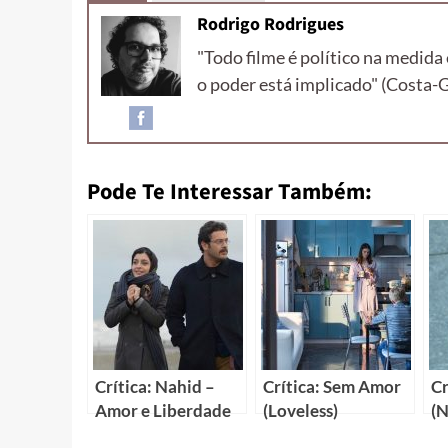
Rodrigo Rodrigues
"Todo filme é político na medid
o poder está implicado" (Costa-
Pode Te Interessar Também:
Crítica: Nahid –
Crítica: Sem Amor
Cr
Amor e Liberdade
(Loveless)
(N