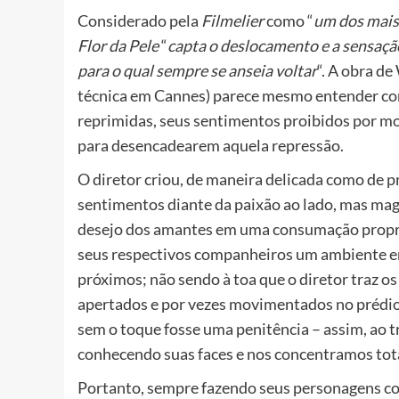
Considerado pela
Filmelier
como “
um dos mais 
Flor da Pele
“
capta o deslocamento e a sensação
para o qual sempre se anseia voltar
“. A obra d
técnica em Cannes) parece mesmo entender com
reprimidas, seus sentimentos proibidos por mo
para desencadearem aquela repressão.
O diretor criou, de maneira delicada como de p
sentimentos diante da paixão ao lado, mas mag
desejo dos amantes em uma consumação propriam
seus respectivos companheiros um ambiente 
próximos; não sendo à toa que o diretor traz 
apertados e por vezes movimentados no prédio 
sem o toque fosse uma penitência – assim, ao t
conhecendo suas faces e nos concentramos tota
Portanto, sempre fazendo seus personagens co