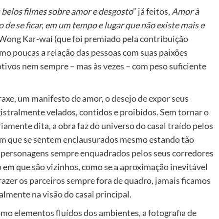
belos filmes sobre amor e desgosto
” já feitos,
Amor à
 de se ficar, em um tempo e lugar que não existe mais e
e Wong Kar-wai (que foi premiado pela contribuição
o poucas a relação das pessoas com suas paixões
tivos nem sempre – mas às vezes – com peso suficiente
raxe, um manifesto de amor, o desejo de expor seus
istralmente velados, contidos e proibidos. Sem tornar o
ente dita, a obra faz do universo do casal traído pelos
em que se sentem enclausurados mesmo estando tão
os personagens sempre enquadrados pelos seus corredores
em que são vizinhos, como se a aproximação inevitável
razer os parceiros sempre fora de quadro, jamais ficamos
lmente na visão do casal principal.
mo elementos fluídos dos ambientes, a fotografia de