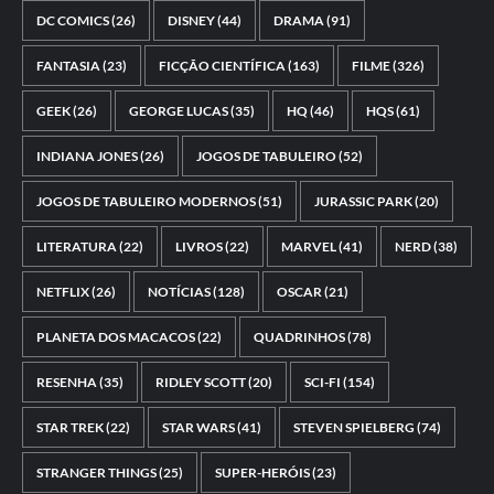
DC COMICS
(26)
DISNEY
(44)
DRAMA
(91)
FANTASIA
(23)
FICÇÃO CIENTÍFICA
(163)
FILME
(326)
GEEK
(26)
GEORGE LUCAS
(35)
HQ
(46)
HQS
(61)
INDIANA JONES
(26)
JOGOS DE TABULEIRO
(52)
JOGOS DE TABULEIRO MODERNOS
(51)
JURASSIC PARK
(20)
LITERATURA
(22)
LIVROS
(22)
MARVEL
(41)
NERD
(38)
NETFLIX
(26)
NOTÍCIAS
(128)
OSCAR
(21)
PLANETA DOS MACACOS
(22)
QUADRINHOS
(78)
RESENHA
(35)
RIDLEY SCOTT
(20)
SCI-FI
(154)
STAR TREK
(22)
STAR WARS
(41)
STEVEN SPIELBERG
(74)
STRANGER THINGS
(25)
SUPER-HERÓIS
(23)