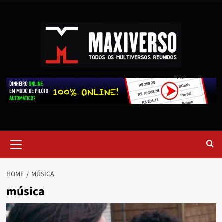
HOME
MÚSICA
música