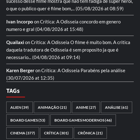
sucesso desse filme mostra que nao tem fadiga de super heroi,
o que o publico quer é filme bom,...
(05/08/2026 at 08:59)
Ivan Incorpo
on
Crítica: A Odisseia
concordo em genero
numero e gral
(04/08/2026 at 15:48)
Quailaxi
on
Crítica: A Odisseia
O filme é muito bom. A critica
daquela tradutora de Odisseia é sem proposito ja que é
necessario...
(04/08/2026 at 09:14)
Karen Berger
on
Crítica: A Odisseia
Parabéns pela análise
(30/07/2026 at 12:35)
TAGs
ALIEN
(39)
ANIMAÇÃO
(21)
ANIME
(27)
ANÁLISE
(61)
BOARD GAMES
(53)
BOARD GAMES MODERNOS
(46)
CINEMA
(377)
CRÍTICA
(301)
CRÔNICA
(21)