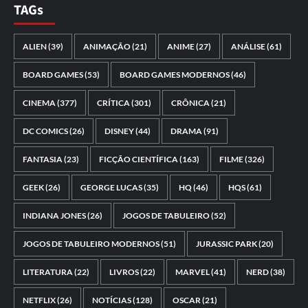
TAGs
ALIEN
(39)
ANIMAÇÃO
(21)
ANIME
(27)
ANÁLISE
(61)
BOARD GAMES
(53)
BOARD GAMES MODERNOS
(46)
CINEMA
(377)
CRÍTICA
(301)
CRÔNICA
(21)
DC COMICS
(26)
DISNEY
(44)
DRAMA
(91)
FANTASIA
(23)
FICÇÃO CIENTÍFICA
(163)
FILME
(326)
GEEK
(26)
GEORGE LUCAS
(35)
HQ
(46)
HQS
(61)
INDIANA JONES
(26)
JOGOS DE TABULEIRO
(52)
JOGOS DE TABULEIRO MODERNOS
(51)
JURASSIC PARK
(20)
LITERATURA
(22)
LIVROS
(22)
MARVEL
(41)
NERD
(38)
NETFLIX
(26)
NOTÍCIAS
(128)
OSCAR
(21)