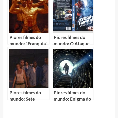
Piores filmes do
Piores filmes do
mundo: “Franquia”
mundo: O Ataque
Kickboxer
das Formigas (The
Hive)
Piores filmes do
Piores filmes do
mundo: Sete
mundo: Enigma do
Múmias (Seven
Horizonte (Event
Mummies)
Horizon)