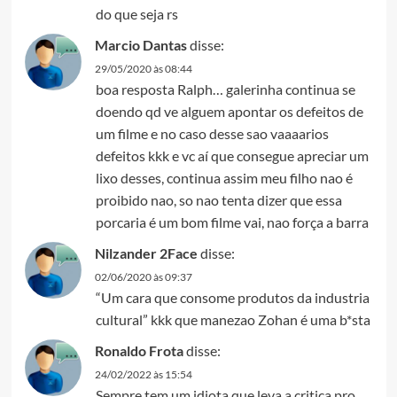
do que seja rs
Marcio Dantas
disse:
29/05/2020 às 08:44
boa resposta Ralph… galerinha continua se
doendo qd ve alguem apontar os defeitos de
um filme e no caso desse sao vaaaarios
defeitos kkk e vc aí que consegue apreciar um
lixo desses, continua assim meu filho nao é
proibido nao, so nao tenta dizer que essa
porcaria é um bom filme vai, nao força a barra
Nilzander 2Face
disse:
02/06/2020 às 09:37
“Um cara que consome produtos da industria
cultural” kkk que manezao Zohan é uma b*sta
Ronaldo Frota
disse:
24/02/2022 às 15:54
Sempre tem um idiota que leva a critica pro