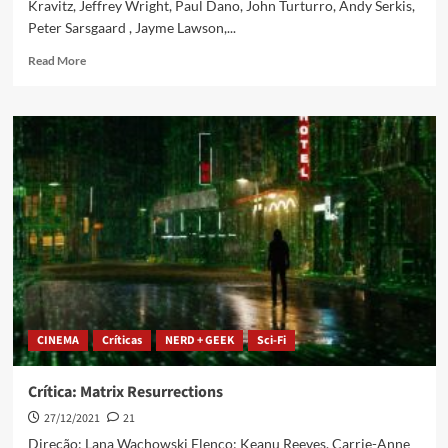
Kravitz, Jeffrey Wright, Paul Dano, John Turturro, Andy Serkis,
Peter Sarsgaard , Jayme Lawson,...
Read More
CINEMA
Críticas
NERD + GEEK
Sci-Fi
Crítica: Matrix Resurrections
27/12/2021
21
Direção: Lana Wachowski Elenco: Keanu Reeves, Carrie-Anne