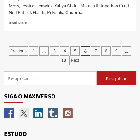
Moss, Jessica Henwick, Yahya Abdul-Mateen II, Jonathan Groff,
Neil Patrick Harris, Priyanka Chopra...
Read More
Previous
1
3
4
5
7
8
9
…
6
…
18
Next
SIGA O MAXIVERSO
ESTUDO