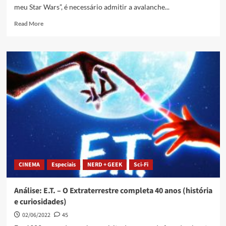
meu Star Wars”, é necessário admitir a avalanche...
Read More
CINEMA
Especiais
NERD + GEEK
Sci-Fi
Análise: E.T. – O Extraterrestre completa 40 anos (história
e curiosidades)
02/06/2022
45