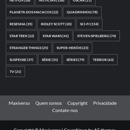
NETFLIX
(26)
NOTÍCIAS
(128)
OSCAR
(21)
PLANETA DOS MACACOS
(22)
QUADRINHOS
(78)
RESENHA
(35)
RIDLEY SCOTT
(20)
SCI-FI
(154)
STAR TREK
(22)
STAR WARS
(41)
STEVEN SPIELBERG
(74)
STRANGER THINGS
(25)
SUPER-HERÓIS
(23)
SUSPENSE
(37)
SÉRIE
(31)
SÉRIES
(79)
TERROR
(63)
TV
(21)
Maxiverso
Quem somos
Copyright
Privacidade
Contate-nos
Copyright © Maxiverso
|
CoverNews
by AF themes.