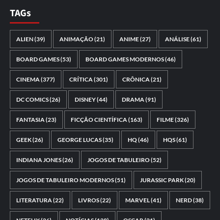
TAGs
ALIEN
(39)
ANIMAÇÃO
(21)
ANIME
(27)
ANÁLISE
(61)
BOARD GAMES
(53)
BOARD GAMES MODERNOS
(46)
CINEMA
(377)
CRÍTICA
(301)
CRÔNICA
(21)
DC COMICS
(26)
DISNEY
(44)
DRAMA
(91)
FANTASIA
(23)
FICÇÃO CIENTÍFICA
(163)
FILME
(326)
GEEK
(26)
GEORGE LUCAS
(35)
HQ
(46)
HQS
(61)
INDIANA JONES
(26)
JOGOS DE TABULEIRO
(52)
JOGOS DE TABULEIRO MODERNOS
(51)
JURASSIC PARK
(20)
LITERATURA
(22)
LIVROS
(22)
MARVEL
(41)
NERD
(38)