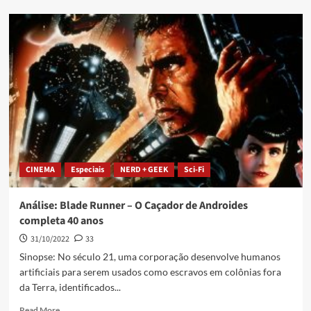
CINEMA
Especiais
NERD + GEEK
Sci-Fi
Análise: Blade Runner – O Caçador de Androides
completa 40 anos
31/10/2022
33
Sinopse: No século 21, uma corporação desenvolve humanos
artificiais para serem usados como escravos em colônias fora
da Terra, identificados...
Read More