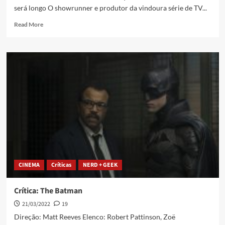
será longo O showrunner e produtor da vindoura série de TV...
Read More
CINEMA
Críticas
NERD + GEEK
Crítica: The Batman
21/03/2022
19
Direção: Matt Reeves Elenco: Robert Pattinson, Zoë