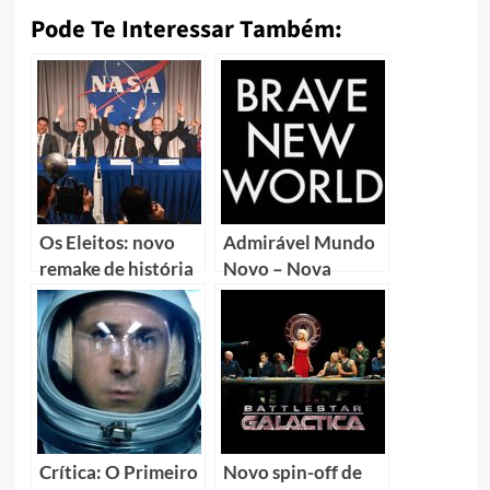
Pode Te Interessar Também:
Os Eleitos: novo
Admirável Mundo
remake de história
Novo – Nova
espacial será
minissérie tem seu
lançado no Disney+
primeiro teaser
Crítica: O Primeiro
Novo spin-off de