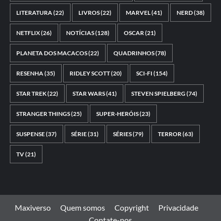
LITERATURA
(22)
LIVROS
(22)
MARVEL
(41)
NERD
(38)
NETFLIX
(26)
NOTÍCIAS
(128)
OSCAR
(21)
PLANETA DOS MACACOS
(22)
QUADRINHOS
(78)
RESENHA
(35)
RIDLEY SCOTT
(20)
SCI-FI
(154)
STAR TREK
(22)
STAR WARS
(41)
STEVEN SPIELBERG
(74)
STRANGER THINGS
(25)
SUPER-HERÓIS
(23)
SUSPENSE
(37)
SÉRIE
(31)
SÉRIES
(79)
TERROR
(63)
TV
(21)
Maxiverso
Quem somos
Copyright
Privacidade
Contate-nos