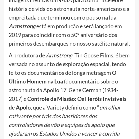
imagens inéditas da NASA para contar a célebre
história de vida do astronauta norte-americano e a
empreitada que terminou com o pouso na lua.
Armstrong
está em produção e será lançado em
2019 para coincidir com o 50º aniversário dos
primeiros desembarques no nosso satélite natural.
A produtora de
Armstrong
, Tin Goose Films, é bem
versada ​​no assunto de exploração espacial, tendo
feito os documentários de longa metragem
O
Último Homem na Lua
(documentário sobre o
astronauta da Apollo 17, Gene Cerman (1934-
2017) e
Controle da Missão: Os Heróis Invisíveis
de Apolo
, que a Variety definiu como “
um olhar
cativante por trás dos bastidores dos
controladores de vôo e equipes de apoio que
ajudaram os Estados Unidos a vencer a corrida