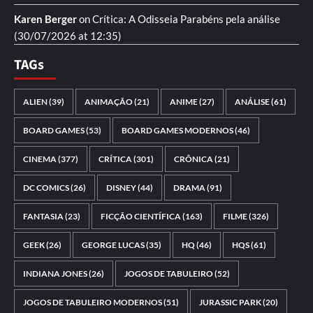
Karen Berger
on
Crítica: A Odisseia
Parabéns pela análise
(30/07/2026 at 12:35)
TAGs
ALIEN
(39)
ANIMAÇÃO
(21)
ANIME
(27)
ANÁLISE
(61)
BOARD GAMES
(53)
BOARD GAMES MODERNOS
(46)
CINEMA
(377)
CRÍTICA
(301)
CRÔNICA
(21)
DC COMICS
(26)
DISNEY
(44)
DRAMA
(91)
FANTASIA
(23)
FICÇÃO CIENTÍFICA
(163)
FILME
(326)
GEEK
(26)
GEORGE LUCAS
(35)
HQ
(46)
HQS
(61)
INDIANA JONES
(26)
JOGOS DE TABULEIRO
(52)
JOGOS DE TABULEIRO MODERNOS
(51)
JURASSIC PARK
(20)