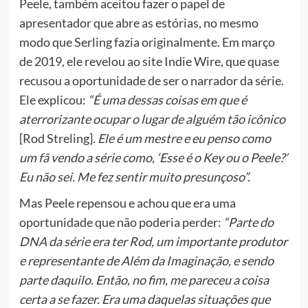
Peele, também aceitou fazer o papel de
apresentador que abre as estórias, no mesmo
modo que Serling fazia originalmente. Em março
de 2019, ele revelou ao site Indie Wire, que quase
recusou a oportunidade de ser o narrador da série.
Ele explicou:
“É uma dessas coisas em que é
aterrorizante ocupar o lugar de alguém tão icônico
[Rod Streling]
. Ele é um mestre e eu penso como
um fã vendo a série como, ‘Esse é o Key ou o Peele?’
Eu não sei. Me fez sentir muito presunçoso”.
Mas Peele repensou e achou que era uma
oportunidade que não poderia perder:
“Parte do
DNA da série era ter Rod, um importante produtor
e representante de Além da Imaginação, e sendo
parte daquilo. Então, no fim, me pareceu a coisa
certa a se fazer. Era uma daquelas situações que