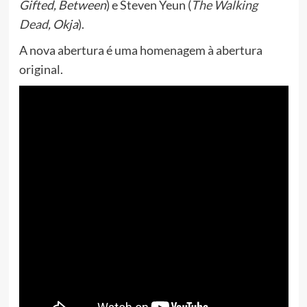
Gifted, Between
) e Steven Yeun (
The Walking
Dead
, Okja
).
A nova abertura é uma homenagem à abertura
original.