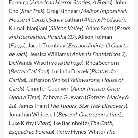
Farmiga (
American Horror Stories, A Freira
), John
Cho (
Star Trek
), Greg Kinnear (
Melhor Impossível,
House of Cards
), Sanaa Lathan (
Alien x Predador
),
Kumail Nanjiani (
Silicon Valley
), Adam Scott (
Parks
and Recreation, Piranha 3D
), Alison Tolman
(
Fargo
), Jacob Tremblay (
Extraordinário,
O Quarto
de Jack
), Jessica Williams (
Animais Fantásticos 2
),
DeWanda Wise (
Prova de Fogo
), Rhea Seehorn
(
Better Call Saul
), Lucinda Dryzek (
Piratas do
Caribe
), Jefferson White (
Yellowstone, House of
Cards
), Ginnifer Goodwin (
Amor Imenso, Once
Upon a Time
), Zabryna Guevara (
Gothan, Marley &
Eu
), James Frain (
The Tudors, Star Trek Discovery
),
Jonathan Whitesell (
Beyond, Once upon a time
),
Luke Kirby (
Vidro
), Ike Barinholtz (
The Oath,
Esquadrão Suicida
), Percy Hynes-White (
The