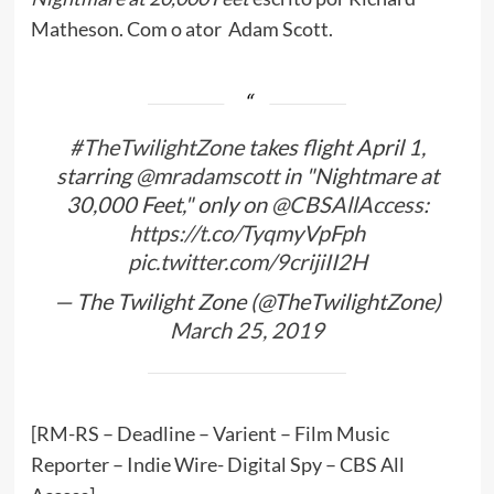
Matheson. Com o ator Adam Scott.
#TheTwilightZone
takes flight April 1,
starring
@mradamscott
in "Nightmare at
30,000 Feet," only on
@CBSAllAccess
:
https://t.co/TyqmyVpFph
pic.twitter.com/9crijiII2H
— The Twilight Zone (@TheTwilightZone)
March 25, 2019
[RM-RS – Deadline – Varient – Film Music
Reporter – Indie Wire- Digital Spy – CBS All