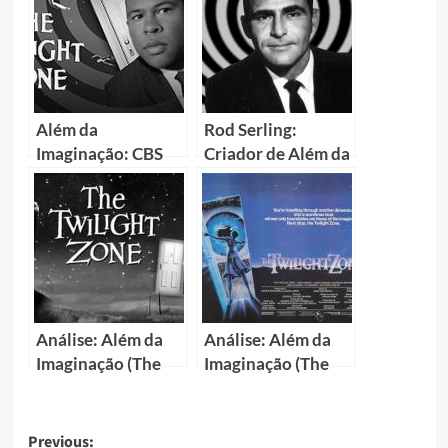
Além da
Rod Serling:
Imaginação: CBS
Criador de Além da
prepara nova série
Imaginação terá
com diretor de
cinebio pelo
Corra!
diretor de Donnie
Darko
Análise: Além da
Análise: Além da
Imaginação (The
Imaginação (The
Twilight Zone) –
Twilight Zone) –
Parte 1
Parte 2
Previous: