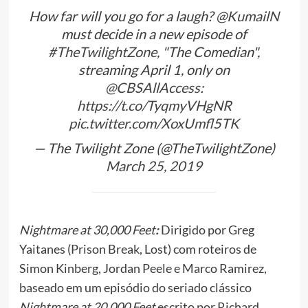
How far will you go for a laugh?
@KumailN
must decide in a new episode of
#TheTwilightZone
, "The Comedian",
streaming April 1, only on
@CBSAllAccess
:
https://t.co/TyqmyVHgNR
pic.twitter.com/XoxUmfl5TK
— The Twilight Zone (@TheTwilightZone)
March 25, 2019
Nightmare at 30,000 Feet
:
Dirigido por Greg
Yaitanes (Prison Break, Lost) com roteiros de
Simon Kinberg, Jordan Peele e Marco Ramirez,
baseado em um episódio do seriado clássico
Nightmare at 20,000 Feet
escrito por Richard