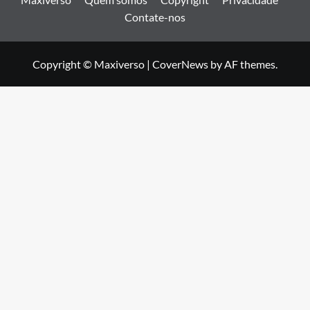
Contate-nos
Copyright © Maxiverso
|
CoverNews
by AF themes.