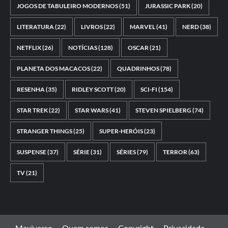
JOGOS DE TABULEIRO MODERNOS
(51)
JURASSIC PARK
(20)
LITERATURA
(22)
LIVROS
(22)
MARVEL
(41)
NERD
(38)
NETFLIX
(26)
NOTÍCIAS
(128)
OSCAR
(21)
PLANETA DOS MACACOS
(22)
QUADRINHOS
(78)
RESENHA
(35)
RIDLEY SCOTT
(20)
SCI-FI
(154)
STAR TREK
(22)
STAR WARS
(41)
STEVEN SPIELBERG
(74)
STRANGER THINGS
(25)
SUPER-HERÓIS
(23)
SUSPENSE
(37)
SÉRIE
(31)
SÉRIES
(79)
TERROR
(63)
TV
(21)
Maxiverso
Quem somos
Copyright
Privacidade