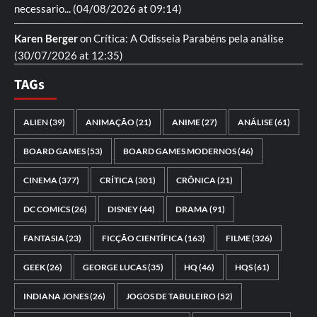
necessario...
(04/08/2026 at 09:14)
Karen Berger
on
Crítica: A Odisseia
Parabéns pela análise
(30/07/2026 at 12:35)
TAGs
ALIEN
(39)
ANIMAÇÃO
(21)
ANIME
(27)
ANÁLISE
(61)
BOARD GAMES
(53)
BOARD GAMES MODERNOS
(46)
CINEMA
(377)
CRÍTICA
(301)
CRÔNICA
(21)
DC COMICS
(26)
DISNEY
(44)
DRAMA
(91)
FANTASIA
(23)
FICÇÃO CIENTÍFICA
(163)
FILME
(326)
GEEK
(26)
GEORGE LUCAS
(35)
HQ
(46)
HQS
(61)
INDIANA JONES
(26)
JOGOS DE TABULEIRO
(52)