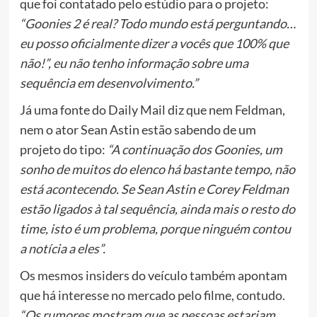
que foi contatado pelo estúdio para o projeto:
“Goonies 2 é real? Todo mundo está perguntando…
eu posso oficialmente dizer a vocês que 100% que
não!”, eu não tenho informação sobre uma
sequência em desenvolvimento.”
Já uma fonte do Daily Mail diz que nem Feldman,
nem o ator Sean Astin estão sabendo de um
projeto do tipo:
“A continuação dos Goonies, um
sonho de muitos do elenco há bastante tempo, não
está acontecendo. Se Sean Astin e Corey Feldman
estão ligados à tal sequência, ainda mais o resto do
time, isto é um problema, porque ninguém contou
a notícia a eles”.
Os mesmos insiders do veículo também apontam
que há interesse no mercado pelo filme, contudo.
“Os rumores mostram que as pessoas estariam