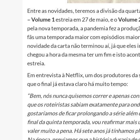
Entre as novidades, teremos a divisão da quar
– Volume 1
estreia em 27 de maio, e o
Volume 
pela nova temporada, a pandemia fez a produçã
fãs uma temporada maior com episódios maiores
novidade da carta não terminou aí, já que eles
chegou a hora da mesma ter um fim e isto acon
estreia.
Em entrevista à Netflix, um dos produtores da s
que o final já estava claro há muito tempo:
“Bem, nós nunca quisemos correr e apenas cont
que os roteiristas sabiam exatamente para onde
gostaríamos de ficar prolongando a série além 
final da quinta temporada, vou reafirmar mais 
valer muito a pena. Há sete anos já tínhamos pl
Na época, prevíamos que a história duraria de q