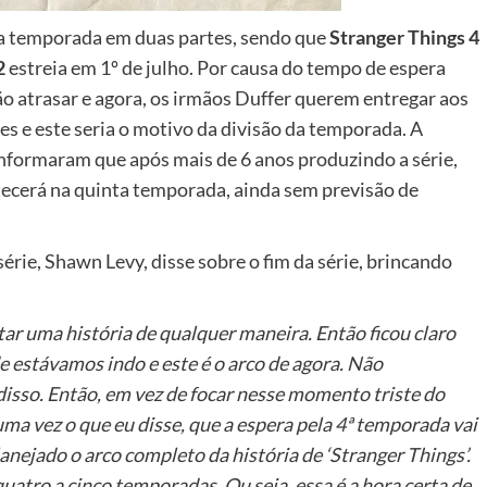
ta temporada em duas partes, sendo que
Stranger Things 4
2
estreia em 1º de julho. Por causa do tempo de espera
o atrasar e agora, os irmãos Duffer querem entregar aos
 e este seria o motivo da divisão da temporada. A
 informaram que após mais de 6 anos produzindo a série,
tecerá na quinta temporada, ainda sem previsão de
érie, Shawn Levy, disse sobre o fim da série, brincando
ar uma história de qualquer maneira. Então ficou claro
 estávamos indo e este é o arco de agora. Não
disso. Então, em vez de focar nesse momento triste do
uma vez o que eu disse, que a espera pela 4ª temporada vai
anejado o arco completo da história de ‘Stranger Things’.
uatro a cinco temporadas. Ou seja, essa é a hora certa de