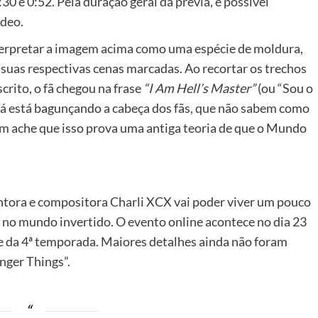
30 e 0:52. Pela duração geral da prévia, é possível
ídeo.
nterpretar a imagem acima como uma espécie de moldura,
suas respectivas cenas marcadas. Ao recortar os trechos
crito, o fã chegou na frase
“I Am Hell’s Master”
(ou “Sou o
e já está bagunçando a cabeça dos fãs, que não sabem como
m ache que isso prova uma antiga teoria de que o Mundo
ntora e compositora Charli XCX vai poder viver um pouco
w no mundo invertido. O evento online acontece no dia 23
te da 4ª temporada. Maiores detalhes ainda não foram
nger Things”.