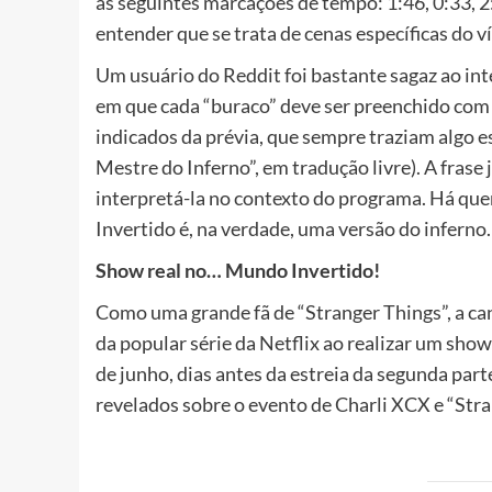
as seguintes marcações de tempo: 1:46, 0:33, 2:
entender que se trata de cenas específicas do v
Um usuário do Reddit foi bastante sagaz ao i
em que cada “buraco” deve ser preenchido com 
indicados da prévia, que sempre traziam algo es
Mestre do Inferno”, em tradução livre). A fras
interpretá-la no contexto do programa. Há que
Invertido é, na verdade, uma versão do inferno.
Show real no… Mundo Invertido!
Como uma grande fã de “Stranger Things”, a ca
da popular série da Netflix ao realizar um sho
de junho, dias antes da estreia da segunda par
revelados sobre o evento de Charli XCX e “Stra