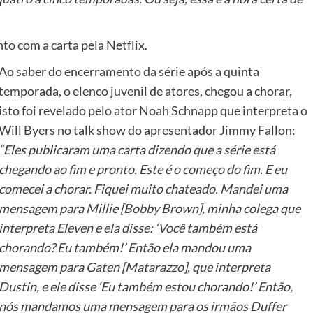
to com a carta pela Netflix.
Ao saber do encerramento da série após a quinta
temporada, o elenco juvenil de atores, chegou a chorar,
isto foi revelado pelo ator Noah Schnapp que interpreta o
Will Byers no talk show do apresentador Jimmy Fallon:
“Eles publicaram uma carta dizendo que a série está
chegando ao fim e pronto. Este é o começo do fim. E eu
comecei a chorar. Fiquei muito chateado. Mandei uma
mensagem para Millie [Bobby Brown], minha colega que
interpreta Eleven e ela disse: ‘Você também está
chorando? Eu também!’ Então ela mandou uma
mensagem para Gaten [Matarazzo], que interpreta
Dustin, e ele disse ‘Eu também estou chorando!’ Então,
nós mandamos uma mensagem para os irmãos Duffer