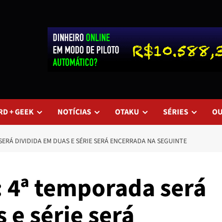
RD + GEEK
NOTÍCIAS
OTAKU
SÉRIES
O
ERÁ DIVIDIDA EM DUAS E SÉRIE SERÁ ENCERRADA NA SEGUINTE
: 4ª temporada será
 e série será