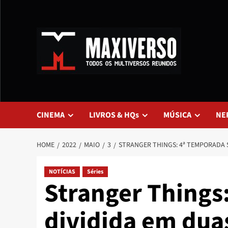
CINEMA
LIVROS & HQs
MÚSICA
NE
HOME
2022
MAIO
3
STRANGER THINGS: 4ª TEMPORADA S
NOTÍCIAS
Séries
Stranger Things
dividida em duas