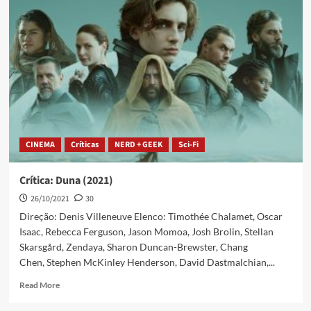
CINEMA
Críticas
NERD + GEEK
Sci-Fi
Crítica: Duna (2021)
26/10/2021
30
Direção: Denis Villeneuve Elenco: Timothée Chalamet, Oscar
Isaac, Rebecca Ferguson, Jason Momoa, Josh Brolin, Stellan
Skarsgård, Zendaya, Sharon Duncan-Brewster, Chang
Chen, Stephen McKinley Henderson, David Dastmalchian,...
Read More