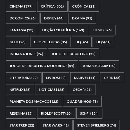
CINEMA
(377)
CRÍTICA
(301)
CRÔNICA
(21)
DC COMICS
(26)
DISNEY
(44)
DRAMA
(91)
FANTASIA
(23)
FICÇÃO CIENTÍFICA
(163)
FILME
(326)
GEEK
(26)
GEORGE LUCAS
(35)
HQ
(46)
HQS
(61)
INDIANA JONES
(26)
JOGOS DE TABULEIRO
(52)
JOGOS DE TABULEIRO MODERNOS
(51)
JURASSIC PARK
(20)
LITERATURA
(22)
LIVROS
(22)
MARVEL
(41)
NERD
(38)
NETFLIX
(26)
NOTÍCIAS
(128)
OSCAR
(21)
PLANETA DOS MACACOS
(22)
QUADRINHOS
(78)
RESENHA
(35)
RIDLEY SCOTT
(20)
SCI-FI
(154)
STAR TREK
(22)
STAR WARS
(41)
STEVEN SPIELBERG
(74)