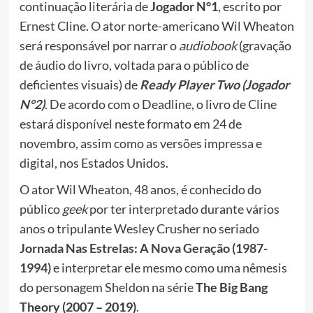
continuação literária de
Jogador N°1
, escrito por
Ernest Cline. O ator norte-americano Wil Wheaton
será responsável por narrar o
audiobook
(gravação
de áudio do livro, voltada para o público de
deficientes visuais) de
Ready Player Two (Jogador
N°2)
. De acordo com o Deadline, o livro de Cline
estará disponível neste formato em 24 de
novembro, assim como as versões impressa e
digital, nos Estados Unidos.
O ator Wil Wheaton, 48 anos, é conhecido do
público
geek
por ter interpretado durante vários
anos o tripulante Wesley Crusher no seriado
Jornada Nas Estrelas: A Nova Geração (1987-
1994)
e interpretar ele mesmo como uma nêmesis
do personagem Sheldon na série
The Big Bang
Theory (2007 – 2019)
.