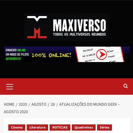
HOME
2020
AGOSTO
28
ATUALIZAÇÕES DO MUNDO GEEK –
AGOSTO 2020
Cinema
Literatura
NOTÍCIAS
Quadrinhos
Séries