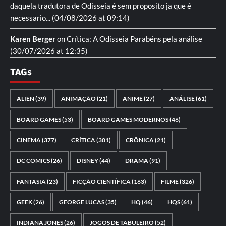
daquela tradutora de Odisseia é sem proposito ja que é
necessario...
(04/08/2026 at 09:14)
Karen Berger
on
Crítica: A Odisseia
Parabéns pela análise
(30/07/2026 at 12:35)
TAGs
ALIEN
(39)
ANIMAÇÃO
(21)
ANIME
(27)
ANÁLISE
(61)
BOARD GAMES
(53)
BOARD GAMES MODERNOS
(46)
CINEMA
(377)
CRÍTICA
(301)
CRÔNICA
(21)
DC COMICS
(26)
DISNEY
(44)
DRAMA
(91)
FANTASIA
(23)
FICÇÃO CIENTÍFICA
(163)
FILME
(326)
GEEK
(26)
GEORGE LUCAS
(35)
HQ
(46)
HQS
(61)
INDIANA JONES
(26)
JOGOS DE TABULEIRO
(52)